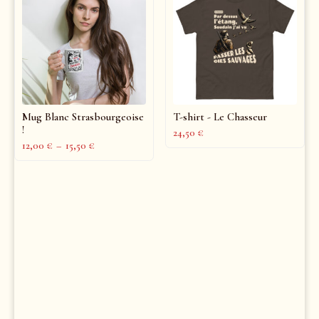
Mug Blanc Strasbourgeoise
T-shirt - Le Chasseur
!
24,50
€
12,00
€
–
15,50
€