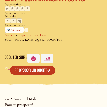
Appréciation
★
★
★
★
★
Pas encore de vote
Difficulté
Pas encore de vote
0
J’ai chanté
Accueil
Répertoire des chants
MALI - POUR L’AFRIQUE ET POUR TOI
ÉCOUTER SUR :
♡
+
Proposer un chant
1 – A ton appel Mali
Pour ta prospérité