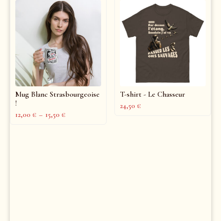
Mug Blanc Strasbourgeoise
T-shirt - Le Chasseur
!
24,50
€
12,00
€
–
15,50
€