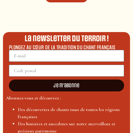
La newsletter du terroir !
PLONGEZ AU CŒUR DE LA TRADITION DU CHANT FRANÇAIS
Je m'abonne
Abonnez-vous et découvrez :
Des découvertes de chants issus de toutes les régions
françaises
Des histoires et anecdotes sur notre merveilleux et
précieux patrimoine