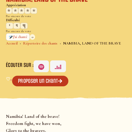
Appréciation
★
★
★
★
★
Pas encore de vote
Difficulté
Pas encore de vote
0
J’ai chanté
Accueil
Répertoire des chants
NAMIBIA, LAND OF THE BRAVE
ÉCOUTER SUR :
♡
+
Proposer un chant
Namibia! Land of the brave!
Freedom fight, we have won,
Glory to the bravery,