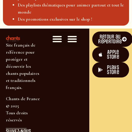
Des playlists thématiques pour animer partout et tout le
monde
Des promotions exclusives sur le shop !
Retour au
répertoire
Site français de
Apple
référence pour
Store
protéger et
découvrir les
plays
store
chants populaires
et traditionnels
français.
Chants de France
© 2025
Tous droits
réservés
SUIVEZ-NOUS