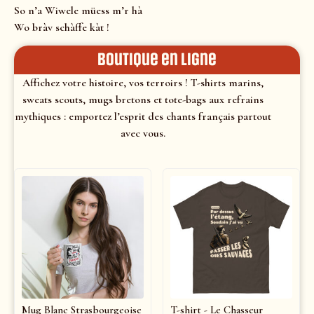
So n’a Wiwele müess m’r hà
Wo bràv schàffe kàt !
Boutique en ligne
Affichez votre histoire, vos terroirs ! T-shirts marins,
sweats scouts, mugs bretons et tote-bags aux refrains
mythiques : emportez l’esprit des chants français partout
avec vous.
Mug Blanc Strasbourgeoise
T-shirt - Le Chasseur