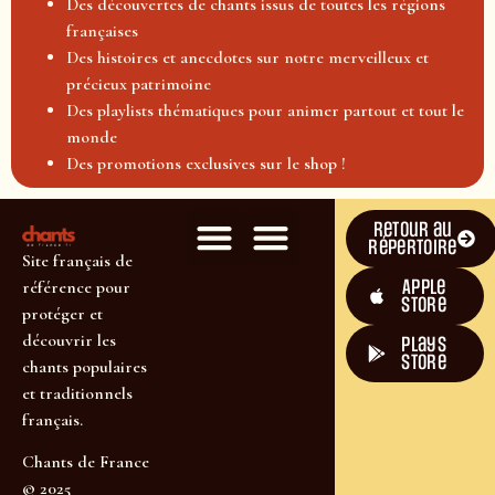
Des découvertes de chants issus de toutes les régions
françaises
Des histoires et anecdotes sur notre merveilleux et
précieux patrimoine
Des playlists thématiques pour animer partout et tout le
monde
Des promotions exclusives sur le shop !
Retour au
répertoire
Site français de
Apple
référence pour
Store
protéger et
découvrir les
plays
store
chants populaires
et traditionnels
français.
Chants de France
© 2025