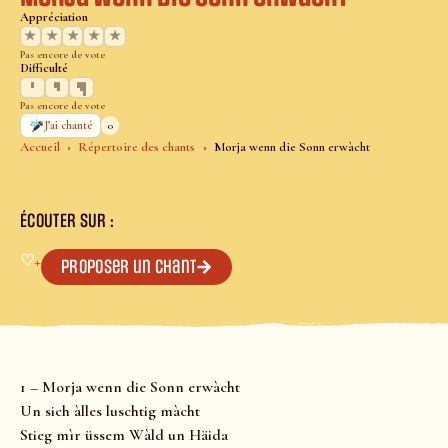
Appréciation
★
★
★
★
★
Pas encore de vote
Difficulté
Pas encore de vote
0
J’ai chanté
Accueil
Répertoire des chants
Morja wenn die Sonn erwàcht
ÉCOUTER SUR :
♡
+
Proposer un chant
1 – Morja wenn die Sonn erwàcht
Un sich àlles luschtig màcht
Stieg mìr üssem Wàld un Häida