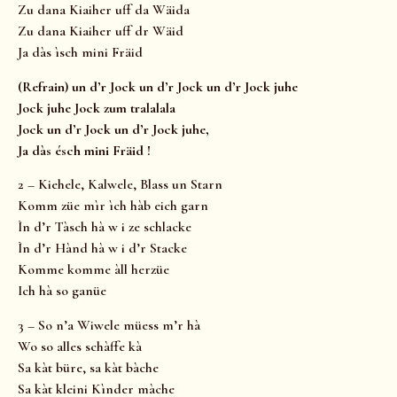
Zu dana Kiaiher uff da Wäida
Zu dana Kiaiher uff dr Wäid
Ja dàs ìsch mini Fräid
(Refrain) un d’r Jock un d’r Jock un d’r Jock juhe
Jock juhe Jock zum tralalala
Jock un d’r Jock un d’r Jock juhe,
Ja dàs ésch mini Fräid !
2 – Kiehele, Kalwele, Blass un Starn
Komm züe mìr ìch hàb eich garn
Ìn d’r Tàsch hà w i ze schlacke
Ìn d’r Hànd hà w i d’r Stacke
Komme komme àll herzüe
Ich hà so ganüe
3 – So n’a Wiwele müess m’r hà
Wo so alles schàffe kà
Sa kàt büre, sa kàt bàche
Sa kàt kleini Kìnder màche