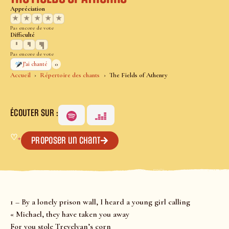
Appréciation
★
★
★
★
★
Pas encore de vote
Difficulté
Pas encore de vote
0
J’ai chanté
Accueil
Répertoire des chants
The Fields of Athenry
ÉCOUTER SUR :
♡
+
Proposer un chant
1 – By a lonely prison wall, I heard a young girl calling
« Michael, they have taken you away
For you stole Trevelyan’s corn