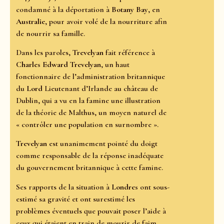
condamné à la déportation à
Botany Bay
, en
Australie
, pour avoir volé de la nourriture afin
de nourrir sa famille.
Dans les paroles,
Trevelyan
fait référence à
Charles Edward Trevelyan
, un haut
fonctionnaire de l’administration britannique
du
Lord
Lieutenant d’Irlande au château de
Dublin, qui a vu en la famine une illustration
de la théorie de Malthus, un moyen naturel de
« contrôler une population en surnombre ».
Trevelyan
est unanimement pointé du doigt
comme responsable de la réponse inadéquate
du gouvernement britannique à cette famine.
Ses rapports de la situation à
Londres
ont sous-
estimé sa gravité et ont surestimé les
problèmes éventuels que pouvait poser l’aide à
ceux qui étaient en train de mourir de faim.