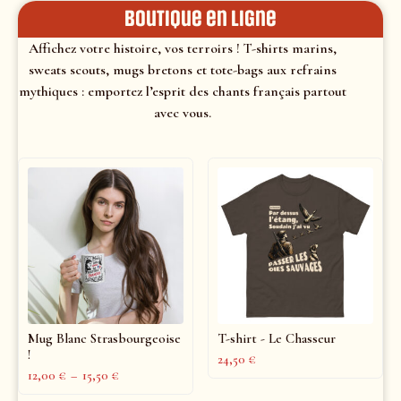
Boutique en ligne
Affichez votre histoire, vos terroirs ! T-shirts marins,
sweats scouts, mugs bretons et tote-bags aux refrains
mythiques : emportez l’esprit des chants français partout
avec vous.
Mug Blanc Strasbourgeoise
T-shirt - Le Chasseur
!
24,50
€
12,00
€
–
15,50
€