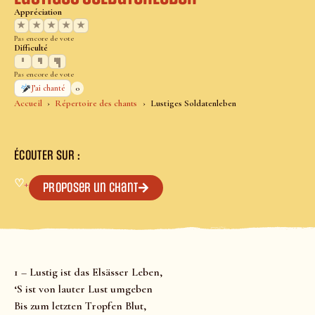
Appréciation
★
★
★
★
★
Pas encore de vote
Difficulté
Pas encore de vote
0
J’ai chanté
Accueil
Répertoire des chants
Lustiges Soldatenleben
ÉCOUTER SUR :
♡
+
Proposer un chant
1 – Lustig ist das Elsässer Leben,
‘S ist von lauter Lust umgeben
Bis zum letzten Tropfen Blut,