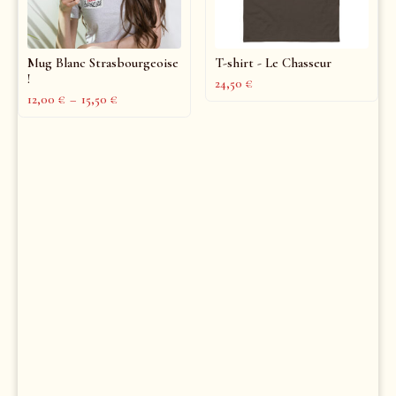
Mug Blanc Strasbourgeoise
T-shirt - Le Chasseur
!
24,50
€
12,00
€
–
15,50
€