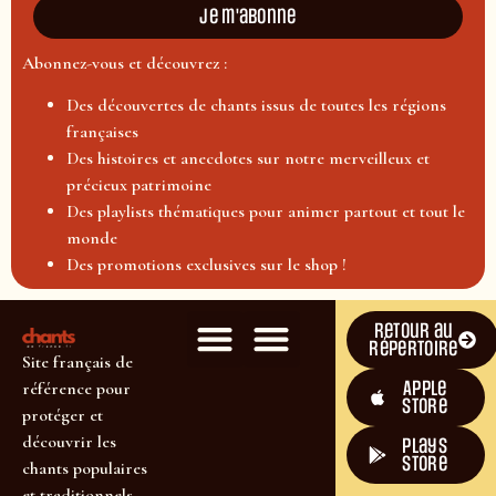
Je m'abonne
Abonnez-vous et découvrez :
Des découvertes de chants issus de toutes les régions
françaises
Des histoires et anecdotes sur notre merveilleux et
précieux patrimoine
Des playlists thématiques pour animer partout et tout le
monde
Des promotions exclusives sur le shop !
Retour au
répertoire
Site français de
Apple
référence pour
Store
protéger et
découvrir les
plays
store
chants populaires
et traditionnels