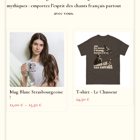
mythiques : emportez l’esprit des chants français partout
avec vous.
Mug Blanc Strasbourgeoise
T-shirt - Le Chasseur
!
24,50
€
12,00
€
–
15,50
€