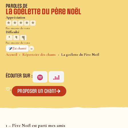
PAROLES DE
La goélette du Père Noël
Appréciation
★
★
★
★
★
Pas encore de vote
Difficulté
Pas encore de vote
0
J’ai chanté
Accueil
Répertoire des chants
La goélette du Père Noël
ÉCOUTER SUR :
♡
+
Proposer un chant
1 – Père Noël est parti mes amis