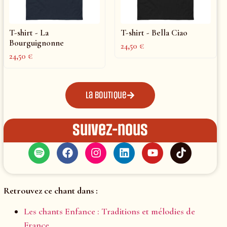
T-shirt - La
T-shirt - Bella Ciao
Bourguignonne
24,50
€
24,50
€
La boutique
Suivez-nous
Retrouvez ce chant dans :
Les chants Enfance : Traditions et mélodies de
France