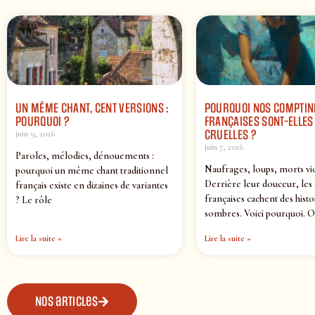
UN MÊME CHANT, CENT VERSIONS :
POURQUOI NOS COMPTIN
POURQUOI ?
FRANÇAISES SONT-ELLES 
CRUELLES ?
juin 9, 2026
juin 7, 2026
Paroles, mélodies, dénouements :
Naufrages, loups, morts vi
pourquoi un même chant traditionnel
Derrière leur douceur, les
français existe en dizaines de variantes
françaises cachent des histo
? Le rôle
sombres. Voici pourquoi. O
Lire la suite »
Lire la suite »
Nos articles