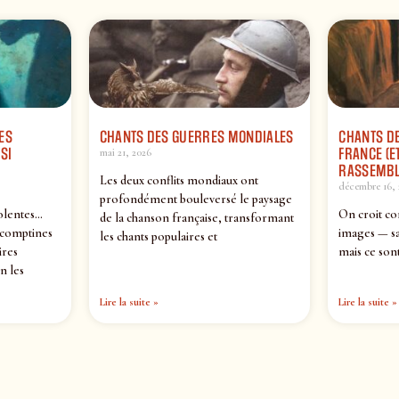
ES
CHANTS DES GUERRES MONDIALES
CHANTS DE
SI
FRANCE (ET
mai 21, 2026
RASSEMBL
Les deux conflits mondiaux ont
décembre 16, 
profondément bouleversé le paysage
olentes…
On croit co
de la chanson française, transformant
 comptines
images — sa
les chants populaires et
ires
mais ce sont
n les
Lire la suite »
Lire la suite »