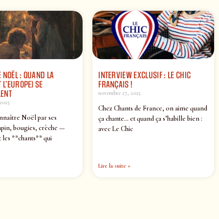
 NOËL : QUAND LA
INTERVIEW EXCLUSIF : LE CHIC
 L’EUROPE) SE
FRANÇAIS !
ENT
novembre 27, 2025
2025
Chez Chants de France, on aime quand
nnaître Noël par ses
ça chante… et quand ça s’habille bien :
pin, bougies, crèche —
avec Le Chic
 les **chants** qui
Lire la suite »