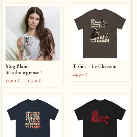
Mug Blanc
T-shirt - Le Chasseur
Strasbourgeoise !
24,50
€
12,00
€
–
15,50
€