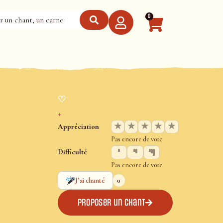
0
♡
+
★
★
★
★
★
Appréciation
Pas encore de vote
Difficulté
Pas encore de vote
0
J’ai chanté
Proposer un chant