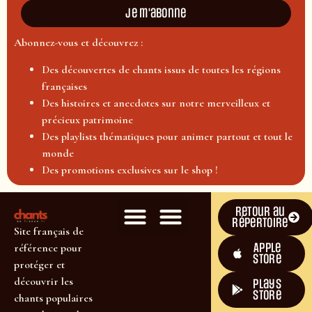
Je m'abonne
Abonnez-vous et découvrez :
Des découvertes de chants issus de toutes les régions
françaises
Des histoires et anecdotes sur notre merveilleux et
précieux patrimoine
Des playlists thématiques pour animer partout et tout le
monde
Des promotions exclusives sur le shop !
Retour au
répertoire
Site français de
Apple
référence pour
Store
protéger et
découvrir les
plays
store
chants populaires