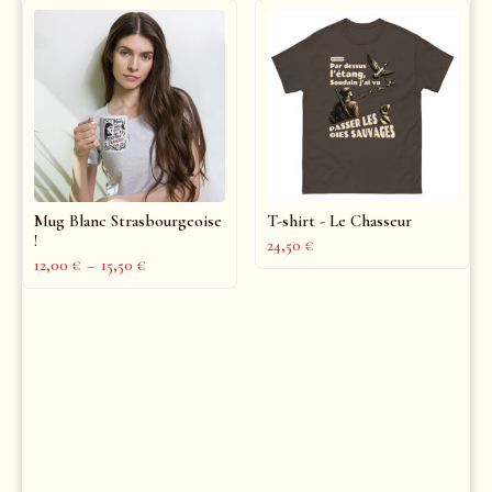
Mug Blanc Strasbourgeoise
T-shirt - Le Chasseur
!
24,50
€
12,00
€
–
15,50
€