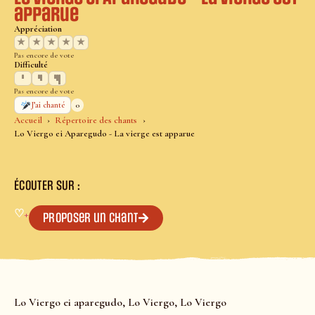
apparue
Appréciation
★
★
★
★
★
Pas encore de vote
Difficulté
Pas encore de vote
0
J’ai chanté
Accueil
Répertoire des chants
Lo Viergo ei Aparegudo - La vierge est apparue
ÉCOUTER SUR :
♡
+
Proposer un chant
Lo Viergo ei aparegudo, Lo Viergo, Lo Viergo