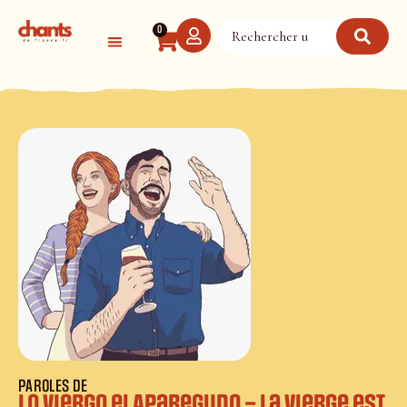
Panneau de gestion des cookies
0
PAROLES DE
Lo Viergo ei Aparegudo – La vierge est