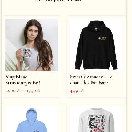
Mug Blanc
Sweat à capuche - Le
Strasbourgeoise !
chant des Partisans
12,00
€
–
15,50
€
47,50
€