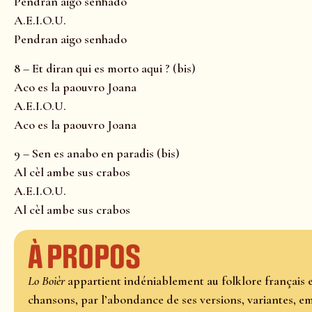
Pendran aigo senhado
A.E.I.O.U.
Pendran aigo senhado
8 – Et diran qui es morto aqui ? (bis)
Aco es la paouvro Joana
A.E.I.O.U.
Aco es la paouvro Joana
9 – Sen es anabo en paradis (bis)
Al cèl ambe sus crabos
A.E.I.O.U.
Al cèl ambe sus crabos
À propos
Lo Boièr
appartient indéniablement au folklore français e
chansons, par l’abondance de ses versions, variantes, e