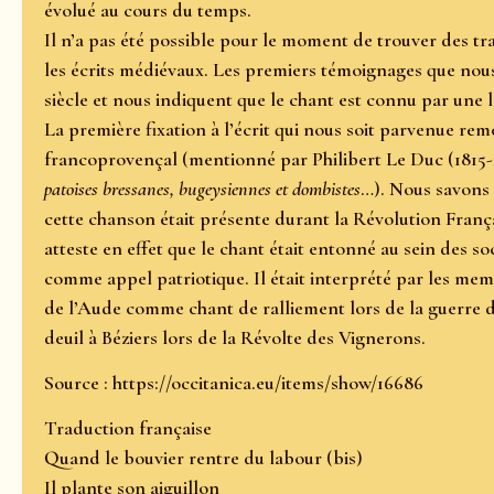
évolué au cours du temps.
Il n’a pas été possible pour le moment de trouver des t
les écrits médiévaux. Les premiers témoignages que nou
siècle et nous indiquent que le chant est connu par une 
La première fixation à l’écrit qui nous soit parvenue re
francoprovençal (mentionné par Philibert Le Duc (1815
patoises bressanes, bugeysiennes et dombistes
…). Nous savons 
cette chanson était présente durant la Révolution França
atteste en effet que le chant était entonné au sein des s
comme appel patriotique. Il était interprété par les me
de l’Aude comme chant de ralliement lors de la guerre d
deuil à Béziers lors de la Révolte des Vignerons.
Source : https://occitanica.eu/items/show/16686
Traduction française
Quand le bouvier rentre du labour (bis)
Il plante son aiguillon