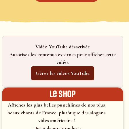
Vidéo YouTube désactivée
Autorisez les contenus externes pour afficher cette
vidéo.
Gérer les vidéos YouTube
le shop
Affichez les plus belles punchlines de nos plus
beaux chants de France, plutôt que des slogans
vides américains !
– Frais de ports inclus !-