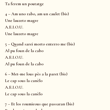
Ta ferem un poutatge
4 – Am uno rabo, am un caulet (bis)
Une lauzeto magre
A.E.I.O.U.
Une lauzeto magre
5 – Quand sarei morto enterro me (bis)
Al pu foun de la cabo
A.E.I.O.U.
Al pu foun de la cabo
6 – Met-me lous pès a la paret (bis)
Le cap sous la canèlo
A.E.I.O.U.
Le cap sous la canèlo
7 – Et los roumieous que passaran (bis)