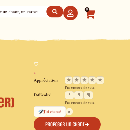
0
♡
+
★
★
★
★
★
Appréciation
Pas encore de vote
Difficulté
er)
Pas encore de vote
0
J’ai chanté
Proposer un chant