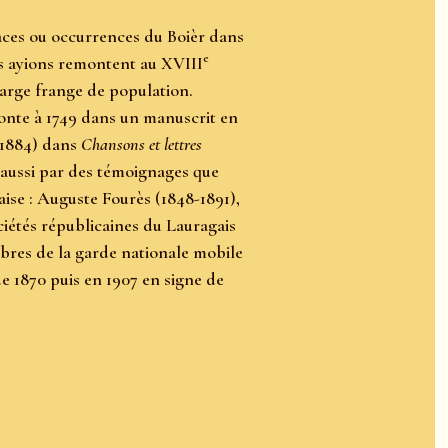
races ou occurrences du Boièr dans
e
s ayions remontent au XVIII
large frange de population.
monte à 1749 dans un manuscrit en
-1884) dans
Chansons et lettres
aussi par des témoignages que
ise : Auguste Fourès (1848-1891),
ociétés républicaines du Lauragais
mbres de la garde nationale mobile
e 1870 puis en 1907 en signe de