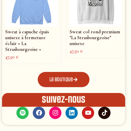
Sweat à capuche épais
Sweat col rond premium
unisexe à fermeture
"La Strasbourgeoise"
éclair « La
unisexe
Strasbourgeoise »
47,50
€
47,50
€
La boutique
Suivez-nous