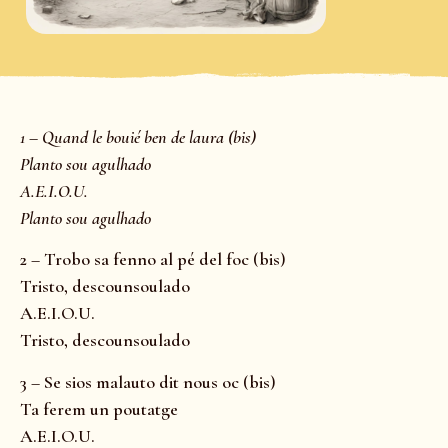
1 – Quand le bouié ben de laura (bis)
Planto sou agulhado
A.E.I.O.U.
Planto sou agulhado
2 – Trobo sa fenno al pé del foc (bis)
Tristo, descounsoulado
A.E.I.O.U.
Tristo, descounsoulado
3 – Se sios malauto dit nous oc (bis)
Ta ferem un poutatge
A.E.I.O.U.