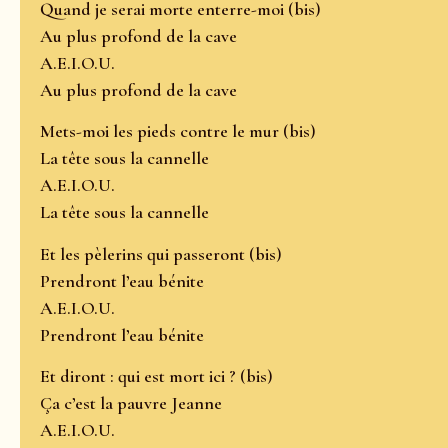
Quand je serai morte enterre-moi (bis)
Au plus profond de la cave
A.E.I.O.U.
Au plus profond de la cave
Mets-moi les pieds contre le mur (bis)
La tête sous la cannelle
A.E.I.O.U.
La tête sous la cannelle
Et les pèlerins qui passeront (bis)
Prendront l’eau bénite
A.E.I.O.U.
Prendront l’eau bénite
Et diront : qui est mort ici ? (bis)
Ça c’est la pauvre Jeanne
A.E.I.O.U.