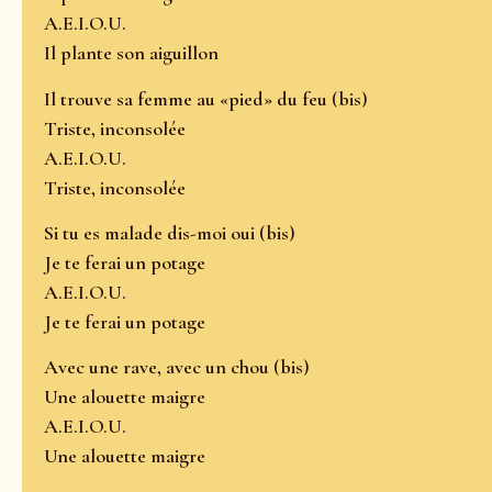
A.E.I.O.U.
Il plante son aiguillon
Il trouve sa femme au «pied» du feu (bis)
Triste, inconsolée
A.E.I.O.U.
Triste, inconsolée
Si tu es malade dis-moi oui (bis)
Je te ferai un potage
A.E.I.O.U.
Je te ferai un potage
Avec une rave, avec un chou (bis)
Une alouette maigre
A.E.I.O.U.
Une alouette maigre