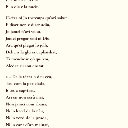
E lo dia e la nueit.
(Refrain) Jo tostemps qu’aví sabut
E díser non e díser adiu,
Jo jamei n’aví volut,
Jamei pregar òmi ni Diu,
Ara qu’ei plegat lo jolh,
Dehens la gleisa capbaishat,
Tà mendicar çò qui voi,
Aledar au son costat.
2 – De la tèrra o deu cèu,
Tau com la periclada,
E tot a capvirat,
Arren non serà mei,
Non jamei com abans,
Ni lo hred de la nèu,
Ni lo verd de la prada,
Ni lo cant d’un mainat,