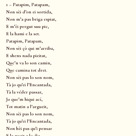
1 – Patapim, Patapam,
Non sèi d’on ei sortida,
Non m’a pas briga espiat,
E m’èi pergut suu pic,
E la hami e la set.
Patapim, Patapam,
Non sèi çò qui m’arriba,
E shens nada pieitat,
Que’n va lo son camin,
Que camina tot dret.
Non sèi pas lo son nom,
Tà jo qu’ei l’Encantada,
Tà la véder passar,
Jo que’m hiqui ací,
Tot matin a l’argueit,
Non sèi pas lo son nom,
Tà jo qu’ei l’Encantada,
Non hèi pas qu’i pensar
E la nueit e lo dia