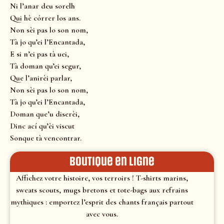
Ni l’anar deu sorelh
Qui hè córrer los ans.
Non sèi pas lo son nom,
Tà jo qu’ei l’Encantada,
E si n’ei pas tà uei,
Tà doman qu’ei segur,
Que l’anirèi parlar,
Non sèi pas lo son nom,
Tà jo qu’ei l’Encantada,
Doman que’u diserèi,
Dinc ací qu’èi viscut
Sonque tà vencontrar.
Boutique en ligne
Affichez votre histoire, vos terroirs ! T-shirts marins,
sweats scouts, mugs bretons et tote-bags aux refrains
mythiques : emportez l’esprit des chants français partout
avec vous.