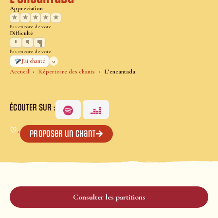
Appréciation
★
★
★
★
★
Pas encore de vote
Difficulté
Pas encore de vote
0
J’ai chanté
Accueil
Répertoire des chants
L’encantada
ÉCOUTER SUR :
♡
+
Proposer un chant
Consulter les partitions