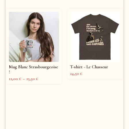
Mug Blanc Strasbourgeoise
T-shirt - Le Chasseur
!
24,50
€
12,00
€
–
15,50
€