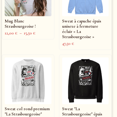
Mug Blanc
Sweat à capuche épais
Strasbourgeoise !
unisexe à fermeture
éclair « La
12,00
€
–
15,50
€
Strasbourgeoise »
47,50
€
Sweat col rond premium
Sweat "La
"La Strasbourgeoise"
Strasbourgeoise" épais