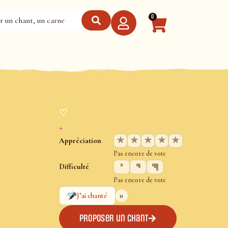
0
♡
+
★
★
★
★
★
Appréciation
Pas encore de vote
Difficulté
Pas encore de vote
0
J’ai chanté
Proposer un chant