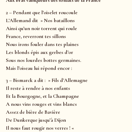
Aux bras vainqueurs des soldats de la France
2 – Pendant que l’oiselet roucoule
L’Allemand dit » Nos bataillons
Ainsi qu’un noir torrent qui roule
France, reverront tes sillons
Nous irons fouler dans tes plaines
Les blonds épis aux gerbes d’or
Sous nos lourdes bottes germaines.
Mais l’oiseau lui répond encor :
3 – Bismarck a dit : » Fils d’Allemagne
Il reste à rendre à nos enfants
Et la Bourgogne, et la Champagne
A nous vins rouges et vins blancs
Assez de bière de Bavière
De Dunkerque jusqu’à Dijon
Il nous faut rougir nos verres ! «