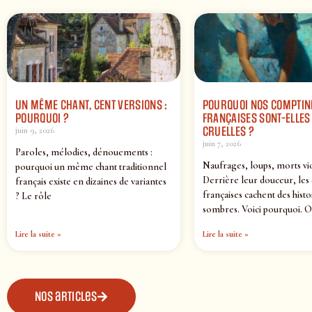
UN MÊME CHANT, CENT VERSIONS :
POURQUOI NOS COMPTIN
POURQUOI ?
FRANÇAISES SONT-ELLES 
CRUELLES ?
juin 9, 2026
juin 7, 2026
Paroles, mélodies, dénouements :
Naufrages, loups, morts vi
pourquoi un même chant traditionnel
Derrière leur douceur, les
français existe en dizaines de variantes
françaises cachent des histo
? Le rôle
sombres. Voici pourquoi. O
Lire la suite »
Lire la suite »
Nos articles