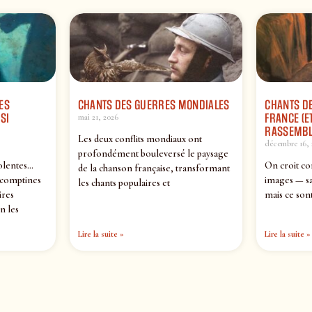
ES
CHANTS DES GUERRES MONDIALES
CHANTS DE
SI
FRANCE (ET
mai 21, 2026
RASSEMBL
Les deux conflits mondiaux ont
décembre 16, 
profondément bouleversé le paysage
olentes…
On croit co
de la chanson française, transformant
 comptines
images — sa
les chants populaires et
ires
mais ce sont
n les
Lire la suite »
Lire la suite »