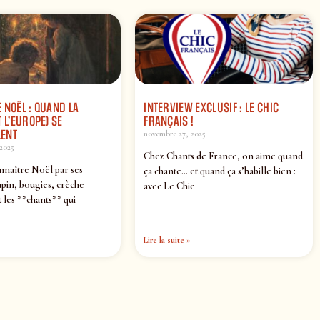
 NOËL : QUAND LA
INTERVIEW EXCLUSIF : LE CHIC
 L’EUROPE) SE
FRANÇAIS !
ENT
novembre 27, 2025
2025
Chez Chants de France, on aime quand
nnaître Noël par ses
ça chante… et quand ça s’habille bien :
pin, bougies, crèche —
avec Le Chic
 les **chants** qui
Lire la suite »