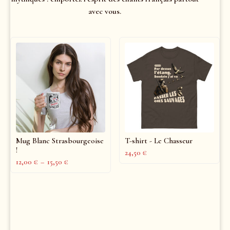
avec vous.
Mug Blanc Strasbourgeoise
T-shirt - Le Chasseur
!
24,50
€
12,00
€
–
15,50
€