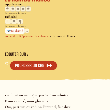
Appréciation
★
★
★
★
★
Pas encore de vote
Difficulté
Pas encore de vote
0
J’ai chanté
Accueil
Répertoire des chants
Le nom de France
ÉCOUTER SUR :
♡
+
Proposer un chant
1 – Il est un nom que partout on admire
Nom vénéré, nom glorieux
Oui, partout, quand on l’entend, fait dire