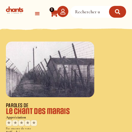
Panneau de gestion des cookies
0
PAROLES DE
Le chant des marais
Appréciation
★
★
★
★
★
Pas encore de vote