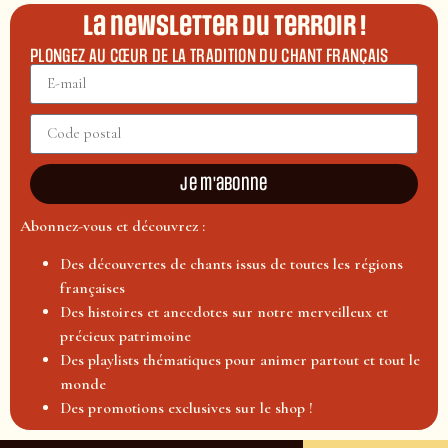
La newsletter du terroir !
PLONGEZ AU CŒUR DE LA TRADITION DU CHANT FRANÇAIS
Je m'abonne
Abonnez-vous et découvrez :
Des découvertes de chants issus de toutes les régions
françaises
Des histoires et anecdotes sur notre merveilleux et
précieux patrimoine
Des playlists thématiques pour animer partout et tout le
monde
Des promotions exclusives sur le shop !