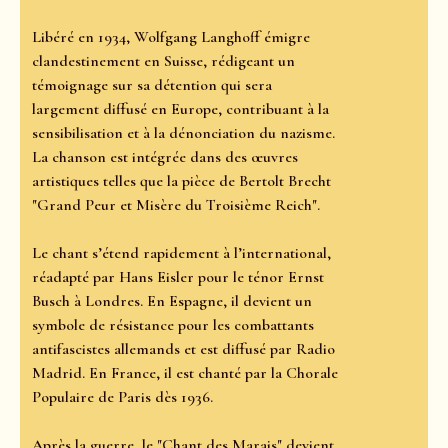
Libéré en 1934, Wolfgang Langhoff émigre
clandestinement en Suisse, rédigeant un
témoignage sur sa détention qui sera
largement diffusé en Europe, contribuant à la
sensibilisation et à la dénonciation du nazisme.
La chanson est intégrée dans des œuvres
artistiques telles que la pièce de Bertolt Brecht
"Grand Peur et Misère du Troisième Reich".
Le chant s’étend rapidement à l’international,
réadapté par Hans Eisler pour le ténor Ernst
Busch à Londres. En Espagne, il devient un
symbole de résistance pour les combattants
antifascistes allemands et est diffusé par Radio
Madrid. En France, il est chanté par la Chorale
Populaire de Paris dès 1936.
Après la guerre, le "Chant des Marais" devient