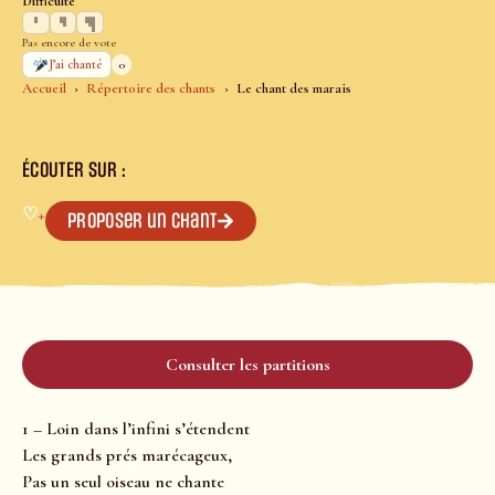
Difficulté
Pas encore de vote
0
J’ai chanté
Accueil
Répertoire des chants
Le chant des marais
ÉCOUTER SUR :
♡
+
Proposer un chant
Consulter les partitions
1 – Loin dans l’infini s’étendent
Les grands prés marécageux,
Pas un seul oiseau ne chante