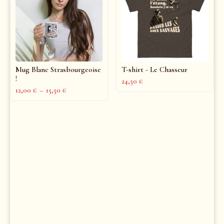
Mug Blanc Strasbourgeoise
T-shirt - Le Chasseur
!
24,50
€
12,00
€
–
15,50
€