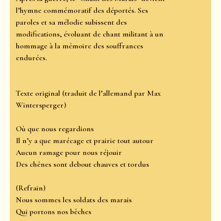
l’hymne commémoratif des déportés. Ses
paroles et sa mélodie subissent des
modifications, évoluant de chant militant à un
hommage à la mémoire des souffrances
endurées.
Texte original (traduit de l’allemand par Max
Wintersperger)
Où que nous regardions
Il n’y a que marécage et prairie tout autour
Aucun ramage pour nous réjouir
Des chênes sont debout chauves et tordus
(Refrain)
Nous sommes les soldats des marais
Qui portons nos bêches