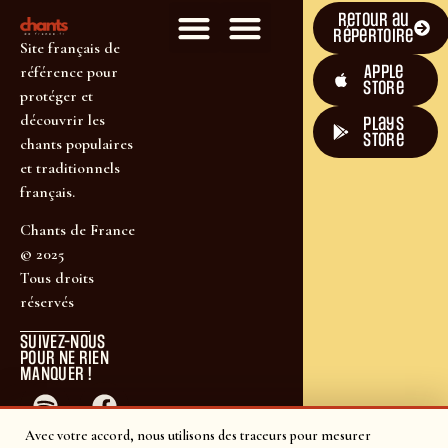
Retour au
répertoire
Site français de
Apple
référence pour
Store
protéger et
découvrir les
plays
store
chants populaires
et traditionnels
français.
Chants de France
© 2025
Tous droits
réservés
SUIVEZ-NOUS
POUR NE RIEN
MANQUER !
Avec votre accord, nous utilisons des traceurs pour mesurer