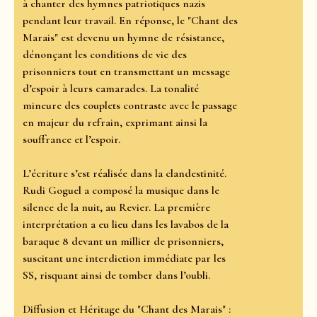
à chanter des hymnes patriotiques nazis
pendant leur travail. En réponse, le "Chant des
Marais" est devenu un hymne de résistance,
dénonçant les conditions de vie des
prisonniers tout en transmettant un message
d’espoir à leurs camarades. La tonalité
mineure des couplets contraste avec le passage
en majeur du refrain, exprimant ainsi la
souffrance et l’espoir.
L’écriture s’est réalisée dans la clandestinité.
Rudi Goguel a composé la musique dans le
silence de la nuit, au Revier. La première
interprétation a eu lieu dans les lavabos de la
baraque 8 devant un millier de prisonniers,
suscitant une interdiction immédiate par les
SS, risquant ainsi de tomber dans l’oubli.
Diffusion et Héritage du "Chant des Marais" :