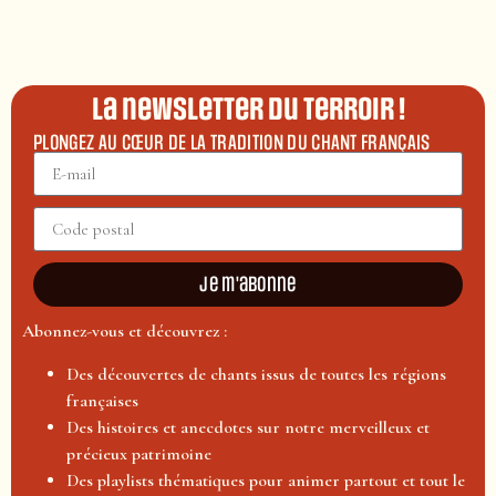
La newsletter du terroir !
PLONGEZ AU CŒUR DE LA TRADITION DU CHANT FRANÇAIS
Je m'abonne
Abonnez-vous et découvrez :
Des découvertes de chants issus de toutes les régions
françaises
Des histoires et anecdotes sur notre merveilleux et
précieux patrimoine
Des playlists thématiques pour animer partout et tout le