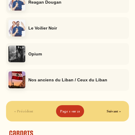
Reagan Dougan
Le Voilier Noir
Opium
Nos anciens du Liban / Ceux du Liban
« Précédent
Page 1 sur 21
Suivant »
Carnets