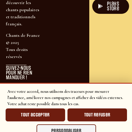
découvrir les
plays
store
chants populaires
et traditionnels
français.
Chants de France
© 2025
Tous droits
réservés
SUIVEZ-NOUS
POUR NE RIEN
MANQUER !
Avec votre accord, nous utilisons des traceurs pour mesurer
l'audience, améliorer nos campagnes et afficher des vidéos externes.
Votre achat reste possible dans tous les cas.
Tout accepter
Tout refuser
Personnaliser