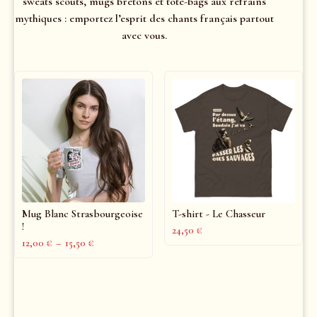
sweats scouts, mugs bretons et tote-bags aux refrains
mythiques : emportez l’esprit des chants français partout
avec vous.
Mug Blanc Strasbourgeoise
T-shirt - Le Chasseur
!
24,50
€
12,00
€
–
15,50
€