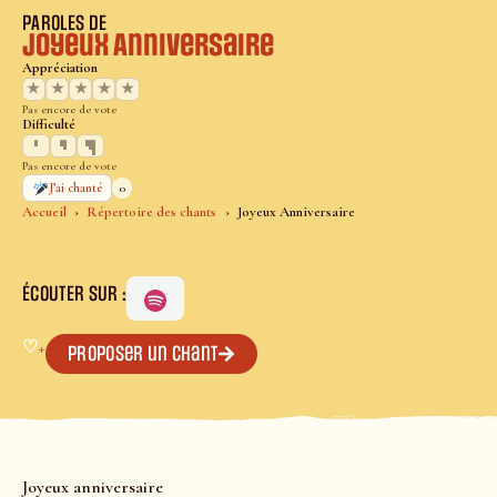
PAROLES DE
Joyeux Anniversaire
Appréciation
★
★
★
★
★
Pas encore de vote
Difficulté
Pas encore de vote
0
J’ai chanté
Accueil
Répertoire des chants
Joyeux Anniversaire
ÉCOUTER SUR :
♡
+
Proposer un chant
Joyeux anniversaire