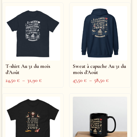
T-shirt Au 31 du mois
Sweat à capuche Au 31 du
d'Août
mois d'Août
24,50
€
–
31,90
€
47,50
€
–
58,50
€