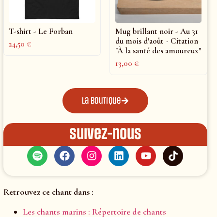
T-shirt - Le Forban
Mug brillant noir - Au 31
du mois d'août - Citation
24,50
€
"À la santé des amoureux"
13,00
€
La boutique
Suivez-nous
Retrouvez ce chant dans :
Les chants marins : Répertoire de chants