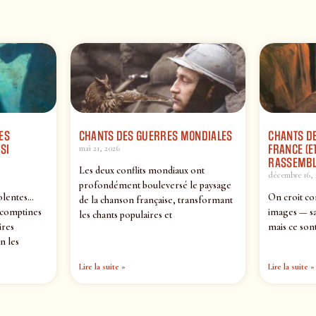
ES
CHANTS DES GUERRES MONDIALES
CHANTS DE
SI
FRANCE (ET
mai 21, 2026
RASSEMBL
Les deux conflits mondiaux ont
décembre 16, 
profondément bouleversé le paysage
olentes…
On croit co
de la chanson française, transformant
 comptines
images — sa
les chants populaires et
ires
mais ce sont
n les
Lire la suite »
Lire la suite »