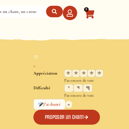
0
♡
+
★
★
★
★
★
Appréciation
Pas encore de vote
Difficulté
Pas encore de vote
0
J’ai chanté
Proposer un chant