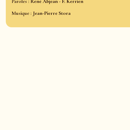
Paroles :
René Abjean - F. Kerrien
Musique :
Jean-Pierre Stora