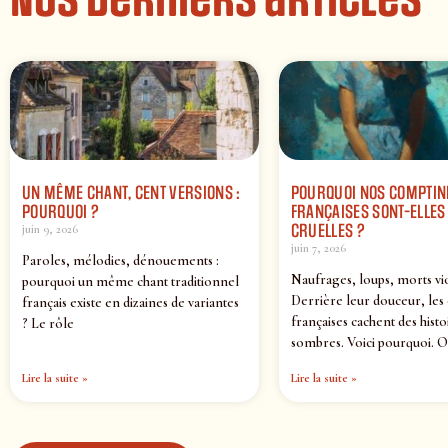
Nos derniers articles
UN MÊME CHANT, CENT VERSIONS :
POURQUOI NOS COMPTIN
POURQUOI ?
FRANÇAISES SONT-ELLES 
CRUELLES ?
juin 9, 2026
juin 7, 2026
Paroles, mélodies, dénouements :
Naufrages, loups, morts vi
pourquoi un même chant traditionnel
Derrière leur douceur, les
français existe en dizaines de variantes
françaises cachent des histo
? Le rôle
sombres. Voici pourquoi. O
Lire la suite »
Lire la suite »