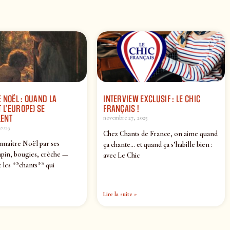
 NOËL : QUAND LA
INTERVIEW EXCLUSIF : LE CHIC
 L’EUROPE) SE
FRANÇAIS !
ENT
novembre 27, 2025
2025
Chez Chants de France, on aime quand
nnaître Noël par ses
ça chante… et quand ça s’habille bien :
pin, bougies, crèche —
avec Le Chic
 les **chants** qui
Lire la suite »