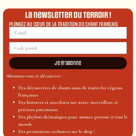
La newsletter du terroir !
PLONGEZ AU CŒUR DE LA TRADITION DU CHANT FRANÇAIS
Je m'abonne
Abonnez-vous et découvrez :
Des découvertes de chants issus de toutes les régions
françaises
Des histoires et anecdotes sur notre merveilleux et
précieux patrimoine
Des playlists thématiques pour animer partout et tout le
monde
Des promotions exclusives sur le shop !