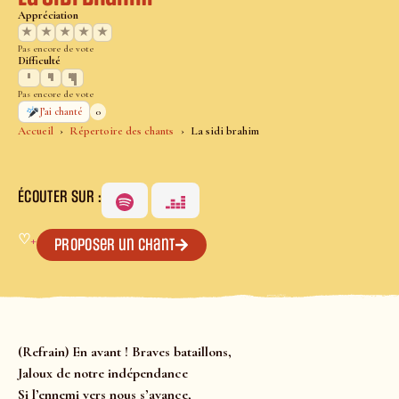
Appréciation
★
★
★
★
★
Pas encore de vote
Difficulté
Pas encore de vote
0
J’ai chanté
Accueil
Répertoire des chants
La sidi brahim
ÉCOUTER SUR :
♡
+
Proposer un chant
(Refrain) En avant ! Braves bataillons,
Jaloux de notre indépendance
Si l’ennemi vers nous s’avance,