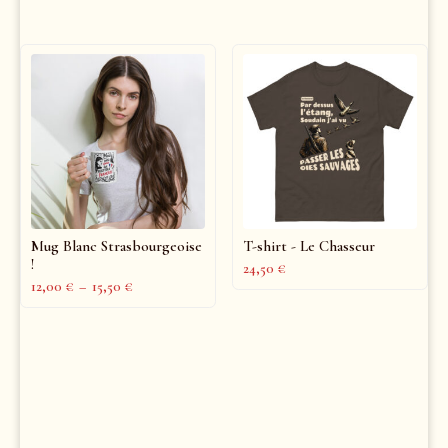
Mug Blanc Strasbourgeoise
T-shirt - Le Chasseur
!
24,50
€
12,00
€
–
15,50
€