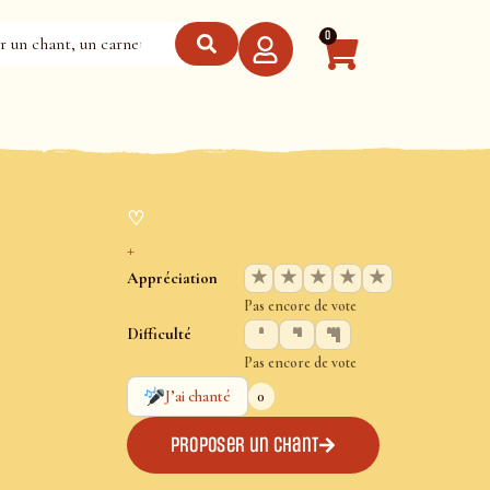
0
♡
+
★
★
★
★
★
Appréciation
Pas encore de vote
Difficulté
Pas encore de vote
0
J’ai chanté
Proposer un chant