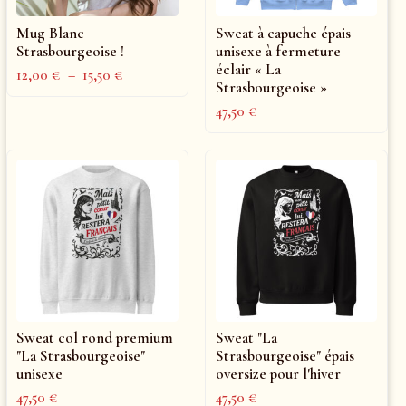
Mug Blanc
Sweat à capuche épais
Strasbourgeoise !
unisexe à fermeture
éclair « La
12,00
€
–
15,50
€
Strasbourgeoise »
47,50
€
Sweat col rond premium
Sweat "La
"La Strasbourgeoise"
Strasbourgeoise" épais
unisexe
oversize pour l'hiver
47,50
€
47,50
€