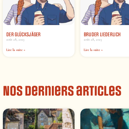
DER GLÜCKSJÄGER
BRUDER LIEDERLICH
août 28, 2023
août 28, 2023
Lire la suite »
Lire la suite »
Nos derniers articles