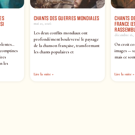
ES
CHANTS DES GUERRES MONDIALES
CHANTS DE
SI
FRANCE (ET
mai 21, 2026
RASSEMBL
Les deux conflits mondiaux ont
décembre 16, 
profondément bouleversé le paysage
olentes…
On croit co
de la chanson française, transformant
 comptines
images — sa
les chants populaires et
ires
mais ce sont
n les
Lire la suite »
Lire la suite »