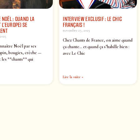
 NOËL : QUAND LA
INTERVIEW EXCLUSIF : LE CHIC
 L’EUROPE) SE
FRANÇAIS !
ENT
novembre 27, 2025
2025
Chez Chants de France, on aime quand
nnaître Noël par ses
ça chante… et quand ça s’habille bien :
pin, bougies, crèche —
avec Le Chic
 les **chants** qui
Lire la suite »