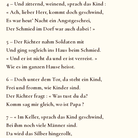
4 – Und zitternd, weinend, sprach das Kind :
« Ach, lieber Herr, kommt doch geschwind,
Es war heut’ Nacht ein Angstgeschrei,
Der Schmied im Dorf war auch dabei ! »
5 – Der Richter nahm Soldaten mit
Und ging sogleich ins Haus beim Schmied.
« Und er ist nicht da und er ist verreist. »
Wie es im ganzen Hause heisst.
6 – Doch unter dem Tor, da steht ein Kind,
Frei und fromm, wie Kinder sind.
Der Richter fragt : « Was tust du da?
Komm sag mir gleich, wo ist Papa ?
7 – « Im Keller, sprach das Kind geschwind,
Bei ihm noch viele Männer sind.
Da wird das Silber hingerollt,