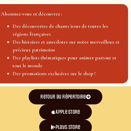
Abonnez-vous et découvrez :
Des découvertes de chants issus de toutes les
régions françaises
Des histoires et anecdotes sur notre merveilleux et
précieux patrimoine
Des playlists thématiques pour animer partout et
tout le monde
Des promotions exclusives sur le shop !
Retour au répertoire
Apple Store
plays store