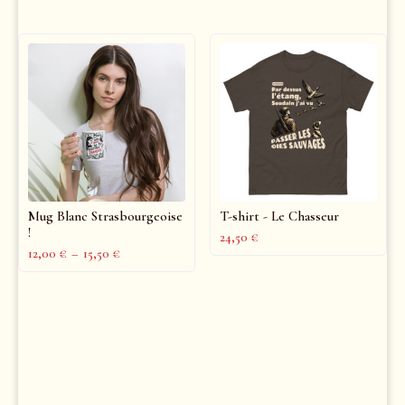
Mug Blanc Strasbourgeoise
T-shirt - Le Chasseur
!
24,50
€
12,00
€
–
15,50
€