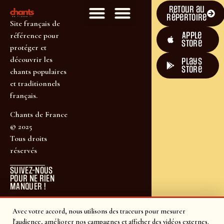
Retour au
répertoire
Site français de
Apple
référence pour
Store
protéger et
découvrir les
plays
store
chants populaires
et traditionnels
français.
Chants de France
© 2025
Tous droits
réservés
SUIVEZ-NOUS
POUR NE RIEN
MANQUER !
Avec votre accord, nous utilisons des traceurs pour mesurer
l'audience, améliorer nos campagnes et afficher des vidéos externes.