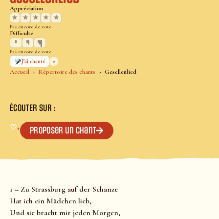
Appréciation
★
★
★
★
★
Pas encore de vote
Difficulté
Pas encore de vote
0
J’ai chanté
Accueil
Répertoire des chants
Gesellenlied
ÉCOUTER SUR :
♡
+
Proposer un chant
1 – Zu Strassburg auf der Schanze
Hat ich ein Mädchen lieb,
Und sie bracht mir jeden Morgen,