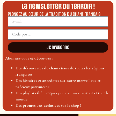
La newsletter du terroir !
PLONGEZ AU CŒUR DE LA TRADITION DU CHANT FRANÇAIS
Je m'abonne
Abonnez-vous et découvrez :
Des découvertes de chants issus de toutes les régions
françaises
Des histoires et anecdotes sur notre merveilleux et
précieux patrimoine
Des playlists thématiques pour animer partout et tout le
monde
Des promotions exclusives sur le shop !