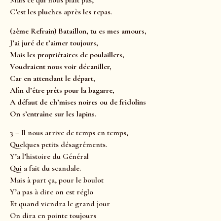
Mais ce qui nous plaît pas,
C’est les pluches après les repas.
(2ème Refrain) Bataillon, tu es mes amours,
J’ai juré de t’aimer toujours,
Mais les propriétaires de poulaillers,
Voudraient nous voir décaniller,
Car en attendant le départ,
Afin d’être prêts pour la bagarre,
A défaut de ch’mises noires ou de fridolins
On s’entraîne sur les lapins.
3 – Il nous arrive de temps en temps,
Quelques petits désagréments.
Y’a l’histoire du Général
Qui a fait du scandale.
Mais à part ça, pour le boulot
Y’a pas à dire on est réglo
Et quand viendra le grand jour
On dira en pointe toujours