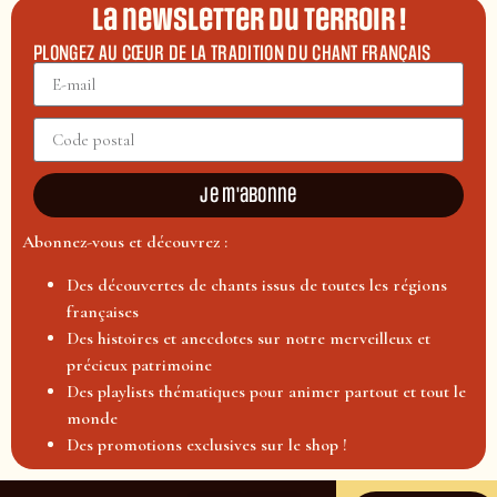
La newsletter du terroir !
PLONGEZ AU CŒUR DE LA TRADITION DU CHANT FRANÇAIS
Je m'abonne
Abonnez-vous et découvrez :
Des découvertes de chants issus de toutes les régions
françaises
Des histoires et anecdotes sur notre merveilleux et
précieux patrimoine
Des playlists thématiques pour animer partout et tout le
monde
Des promotions exclusives sur le shop !