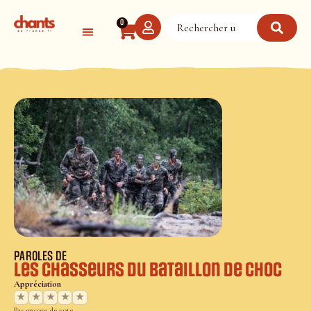
Panneau de gestion des cookies
0
PAROLES DE
Les chasseurs du Bataillon de choc
Appréciation
★
★
★
★
★
Pas encore de vote