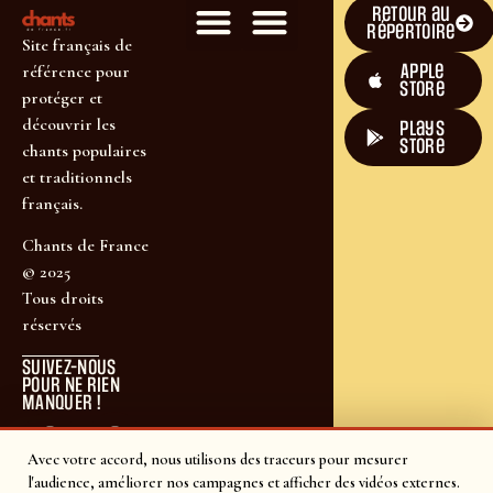
Retour au
répertoire
Site français de
Apple
référence pour
Store
protéger et
découvrir les
plays
store
chants populaires
et traditionnels
français.
Chants de France
© 2025
Tous droits
réservés
SUIVEZ-NOUS
POUR NE RIEN
MANQUER !
Avec votre accord, nous utilisons des traceurs pour mesurer
l'audience, améliorer nos campagnes et afficher des vidéos externes.