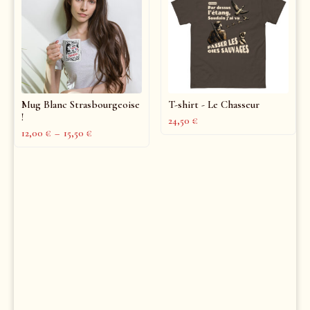
Mug Blanc Strasbourgeoise
T-shirt - Le Chasseur
!
24,50
€
12,00
€
–
15,50
€