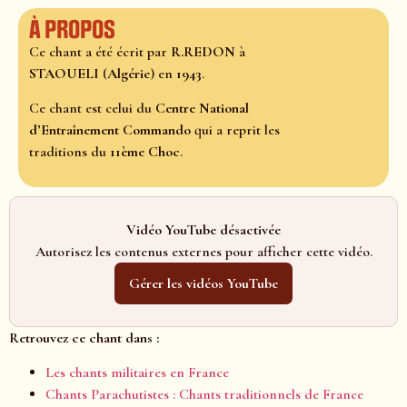
À propos
Ce chant a été écrit par
R.REDON
à
STAOUELI
(
Algérie
) en
1943
.
Ce chant est celui du
Centre National
d’Entraînement Commando
qui a reprit les
traditions du
11ème Choc
.
Vidéo YouTube désactivée
Autorisez les contenus externes pour afficher cette vidéo.
Gérer les vidéos YouTube
Retrouvez ce chant dans :
Les chants militaires en France
Chants Parachutistes : Chants traditionnels de France