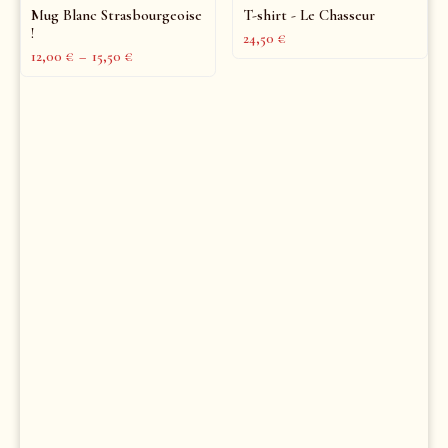
Mug Blanc Strasbourgeoise
T-shirt - Le Chasseur
!
24,50
€
12,00
€
–
15,50
€