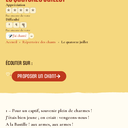
Appréciation
★
★
★
★
★
Pas encore de vote
Difficulté
Pas encore de vote
0
J’ai chanté
Accueil
Répertoire des chants
Le quatorze juillet
ÉCOUTER SUR :
♡
+
Proposer un chant
1 – Pour un captif, souvenir plein de charmes !
J’étais bien jeune ; on criait : vengeons-nous !
A la Bastille ! aux armes, aux armes !