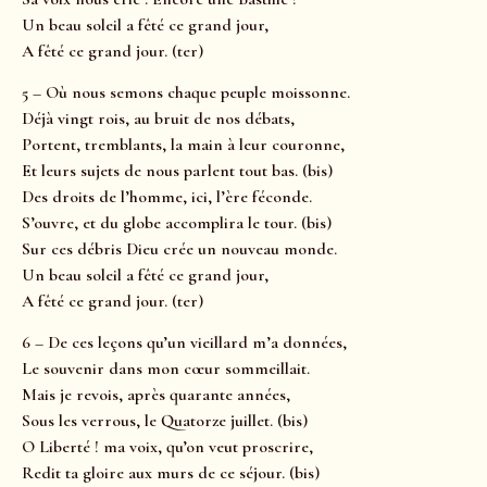
Un beau soleil a fêté ce grand jour,
A fêté ce grand jour. (ter)
5 – Où nous semons chaque peuple moissonne.
Déjà vingt rois, au bruit de nos débats,
Portent, tremblants, la main à leur couronne,
Et leurs sujets de nous parlent tout bas. (bis)
Des droits de l’homme, ici, l’ère féconde.
S’ouvre, et du globe accomplira le tour. (bis)
Sur ces débris Dieu crée un nouveau monde.
Un beau soleil a fêté ce grand jour,
A fêté ce grand jour. (ter)
6 – De ces leçons qu’un vieillard m’a données,
Le souvenir dans mon cœur sommeillait.
Mais je revois, après quarante années,
Sous les verrous, le Quatorze juillet. (bis)
O Liberté ! ma voix, qu’on veut proscrire,
Redit ta gloire aux murs de ce séjour. (bis)