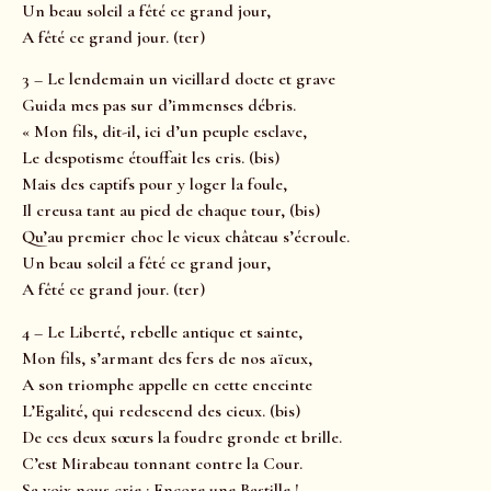
Un beau soleil a fêté ce grand jour,
A fêté ce grand jour. (ter)
3 – Le lendemain un vieillard docte et grave
Guida mes pas sur d’immenses débris.
« Mon fils, dit-il, ici d’un peuple esclave,
Le despotisme étouffait les cris. (bis)
Mais des captifs pour y loger la foule,
Il creusa tant au pied de chaque tour, (bis)
Qu’au premier choc le vieux château s’écroule.
Un beau soleil a fêté ce grand jour,
A fêté ce grand jour. (ter)
4 – Le Liberté, rebelle antique et sainte,
Mon fils, s’armant des fers de nos aïeux,
A son triomphe appelle en cette enceinte
L’Egalité, qui redescend des cieux. (bis)
De ces deux sœurs la foudre gronde et brille.
C’est Mirabeau tonnant contre la Cour.
Sa voix nous crie : Encore une Bastille !