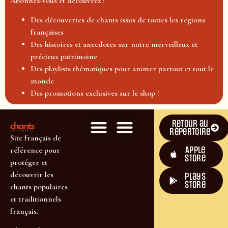
Abonnez-vous et découvrez :
Des découvertes de chants issus de toutes les régions
françaises
Des histoires et anecdotes sur notre merveilleux et
précieux patrimoine
Des playlists thématiques pour animer partout et tout le
monde
Des promotions exclusives sur le shop !
Retour au
répertoire
Site français de
Apple
référence pour
Store
protéger et
découvrir les
plays
store
chants populaires
et traditionnels
français.