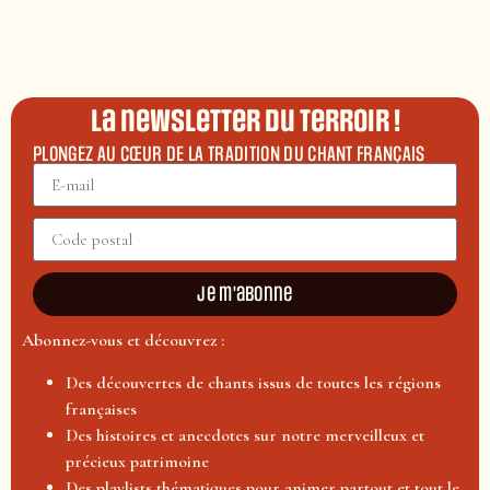
La newsletter du terroir !
PLONGEZ AU CŒUR DE LA TRADITION DU CHANT FRANÇAIS
Je m'abonne
Abonnez-vous et découvrez :
Des découvertes de chants issus de toutes les régions
françaises
Des histoires et anecdotes sur notre merveilleux et
précieux patrimoine
Des playlists thématiques pour animer partout et tout le