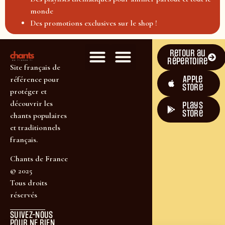
monde
Des promotions exclusives sur le shop !
Retour au
répertoire
Site français de
Apple
référence pour
Store
protéger et
découvrir les
plays
store
chants populaires
et traditionnels
français.
Chants de France
© 2025
Tous droits
réservés
SUIVEZ-NOUS
POUR NE RIEN