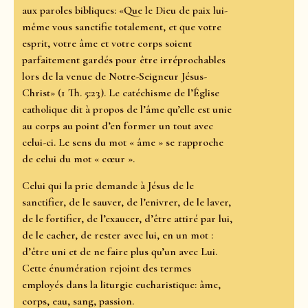
aux paroles bibliques: «Que le Dieu de paix lui-
même vous sanctifie totalement, et que votre
esprit, votre âme et votre corps soient
parfaitement gardés pour être irréprochables
lors de la venue de Notre-Seigneur Jésus-
Christ» (1 Th. 5:23). Le catéchisme de l’Église
catholique dit à propos de l’âme qu’elle est unie
au corps au point d’en former un tout avec
celui-ci. Le sens du mot « âme » se rapproche
de celui du mot « cœur ».
Celui qui la prie demande à Jésus de le
sanctifier, de le sauver, de l’enivrer, de le laver,
de le fortifier, de l’exaucer, d’être attiré par lui,
de le cacher, de rester avec lui, en un mot :
d’être uni et de ne faire plus qu’un avec Lui.
Cette énumération rejoint des termes
employés dans la liturgie eucharistique: âme,
corps, eau, sang, passion.