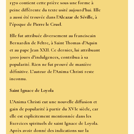
1370
contient cette prière sous une forme à
peine différente du texte usité aujourd’hui. Elle
a aussi été trouvée dans l'
Alcazar de Séville
, à
l’époque de
Pierre le Cruel
.
Elle fut attribuée diversement au franciscain
Bernardin de Feltre, à Saint Thomas d’Aquin
et au pape Jean XXII. Ce dernier, lui attribuant
3000 jours d’indulgences, contribua à sa
popularité. Rien ne fut prouvé de manière
définitive. L’auteur de l’Anima Christi reste
inconnu.
Saint Ignace de Loyola
L’Anima Christi eut une nouvelle diffusion et
gain de popularité à partir du XVIe siècle, car
elle est explicitement mentionnée dans les
Exercices spirituels de saint Ignace de Loyola.
Après avoir donné des indications sur la