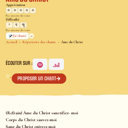
Appréciation
★
★
★
★
★
Pas encore de vote
Difficulté
Pas encore de vote
0
J’ai chanté
Accueil
Répertoire des chants
Âme du Christ
ÉCOUTER SUR :
♡
+
Proposer un chant
(Refrain) Âme du Christ sanctifiez- moi
Corps du Christ sauvez-moi
Sang du Christ enivrez-moi