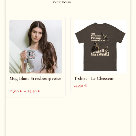
avec vous.
Mug Blanc Strasbourgeoise
T-shirt - Le Chasseur
!
24,50
€
12,00
€
–
15,50
€