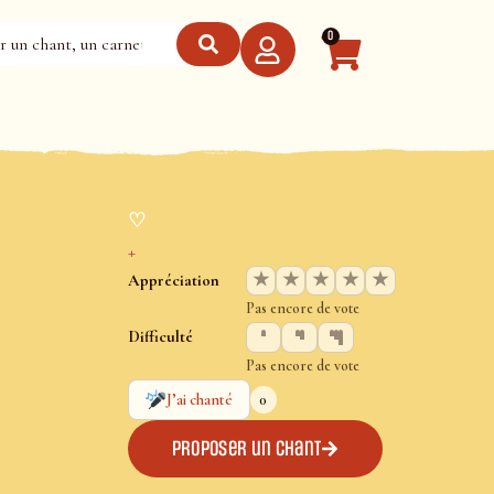
0
♡
+
★
★
★
★
★
Appréciation
Pas encore de vote
Difficulté
Pas encore de vote
0
J’ai chanté
Proposer un chant