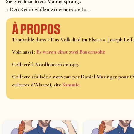
Sie gleich zu ihrem Manne sprang :
« Den Reiter wollen wir ermorden ! » –
À propos
Trouvable dans « Das Volkslied im Elsass », Joseph Lefftz
Voir aussi :
Es waren einst zwei Bauernsöhn
Collecté à Nordhausen en 1913.
Collecte réalisée à nouveau par Daniel Muringer pour O
cultures d’Alsace), site
Sàmmle