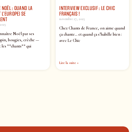
 NOËL : QUAND LA
INTERVIEW EXCLUSIF : LE CHIC
 L’EUROPE) SE
FRANÇAIS !
ENT
novembre 27, 2025
2025
Chez Chants de France, on aime quand
nnaître Noël par ses
ça chante… et quand ça s’habille bien :
pin, bougies, crèche —
avec Le Chic
 les **chants** qui
Lire la suite »