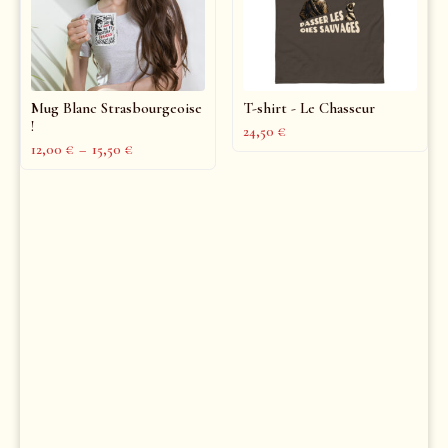
Mug Blanc Strasbourgeoise
T-shirt - Le Chasseur
!
24,50
€
12,00
€
–
15,50
€