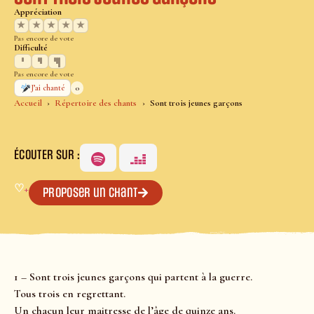
Appréciation
★
★
★
★
★
Pas encore de vote
Difficulté
Pas encore de vote
0
J’ai chanté
Accueil
Répertoire des chants
Sont trois jeunes garçons
ÉCOUTER SUR :
♡
+
Proposer un chant
1 – Sont trois jeunes garçons qui partent à la guerre.
Tous trois en regrettant.
Un chacun leur maitresse de l’âge de quinze ans.