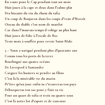
En route pour le Cap pendant tout un mois
Huit jours à la cape et deux dans l’calme plat
Des biscuits du vin du rhum du tafia
Un coup de Boujaron dans les coups d’vent d’Noroît
Oiseau du diable c’est nom de matelot
Car dans l’mauvais temps il voltige au plus haut
Huit jours de folie à l’escale de Rio
Trois mois à souffrir pour revoir Saint-Malo
3 – Yann a navigué pendant plus d’quarante ans
Connu tous les ports de la terre
Bourlingué aux quatre océans
De Liverpool à Santander
Carguer les huniers se pendre au filins
C’est là la misérable vie du marin
Pt’être qu’un jour enfin tu r’trouveras ton pays
Débarqueras ton sac pour y finir ta vie
Pour un quart de tafia et trois ou quatre sous
C’est là notre lot d’espoir et de rancœur