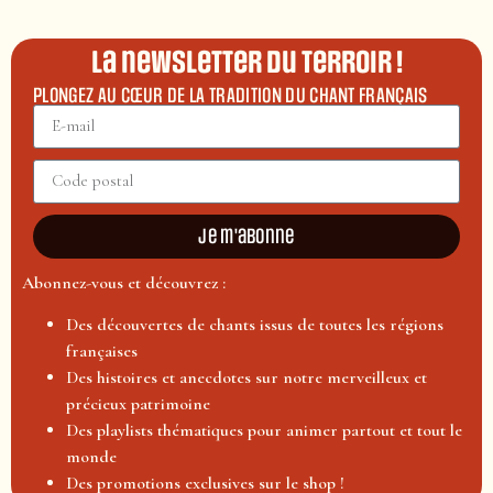
La newsletter du terroir !
PLONGEZ AU CŒUR DE LA TRADITION DU CHANT FRANÇAIS
Je m'abonne
Abonnez-vous et découvrez :
Des découvertes de chants issus de toutes les régions
françaises
Des histoires et anecdotes sur notre merveilleux et
précieux patrimoine
Des playlists thématiques pour animer partout et tout le
monde
Des promotions exclusives sur le shop !