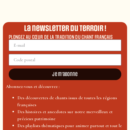
La newsletter du terroir !
PLONGEZ AU CŒUR DE LA TRADITION DU CHANT FRANÇAIS
Je m'abonne
Abonnez-vous et découvrez :
Des découvertes de chants issus de toutes les régions
françaises
Des histoires et anecdotes sur notre merveilleux et
précieux patrimoine
Des playlists thématiques pour animer partout et tout le