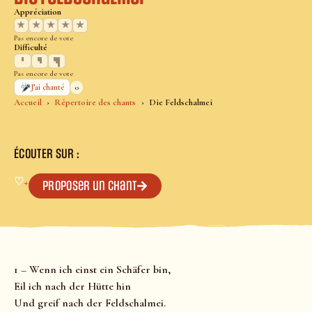
Appréciation
★
★
★
★
★
Pas encore de vote
Difficulté
Pas encore de vote
0
J’ai chanté
Accueil
Répertoire des chants
Die Feldschalmei
ÉCOUTER SUR :
♡
+
Proposer un chant
1 – Wenn ich einst ein Schäfer bin,
Eil ich nach der Hütte hin
Und greif nach der Feldschalmei.