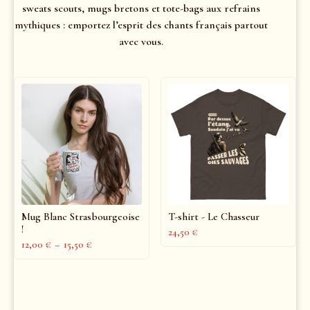
sweats scouts, mugs bretons et tote-bags aux refrains
mythiques : emportez l’esprit des chants français partout
avec vous.
Mug Blanc Strasbourgeoise
T-shirt - Le Chasseur
!
24,50
€
12,00
€
–
15,50
€