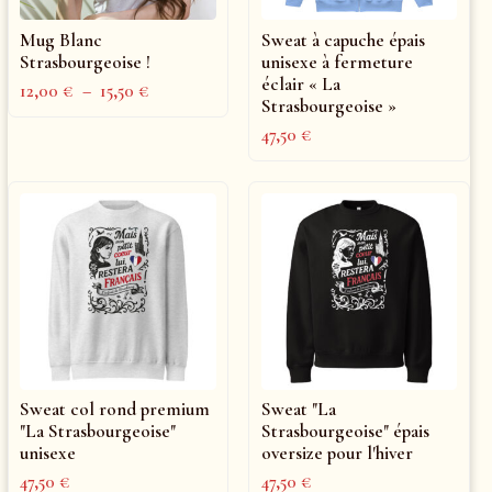
Mug Blanc
Sweat à capuche épais
Strasbourgeoise !
unisexe à fermeture
éclair « La
12,00
€
–
15,50
€
Strasbourgeoise »
47,50
€
Sweat col rond premium
Sweat "La
"La Strasbourgeoise"
Strasbourgeoise" épais
unisexe
oversize pour l'hiver
47,50
€
47,50
€