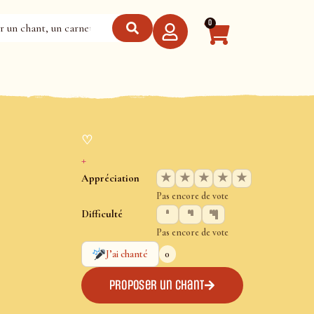
0
♡
+
★
★
★
★
★
Appréciation
Pas encore de vote
Difficulté
Pas encore de vote
0
J’ai chanté
Proposer un chant