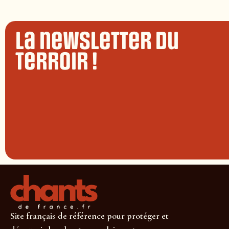
La newsletter du
terroir !
Site français de référence pour protéger et