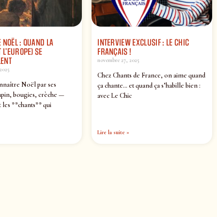
 NOËL : QUAND LA
INTERVIEW EXCLUSIF : LE CHIC
 L’EUROPE) SE
FRANÇAIS !
ENT
novembre 27, 2025
2025
Chez Chants de France, on aime quand
nnaître Noël par ses
ça chante… et quand ça s’habille bien :
pin, bougies, crèche —
avec Le Chic
 les **chants** qui
Lire la suite »