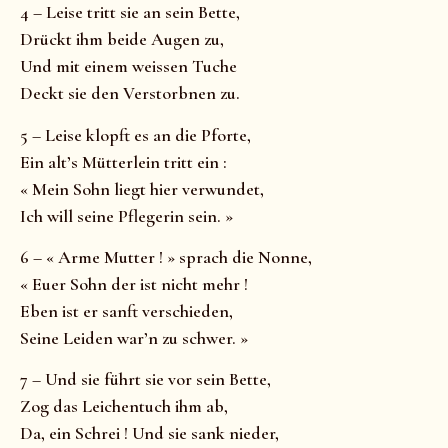
4 – Leise tritt sie an sein Bette,
Drückt ihm beide Augen zu,
Und mit einem weissen Tuche
Deckt sie den Verstorbnen zu.
5 – Leise klopft es an die Pforte,
Ein alt’s Mütterlein tritt ein :
« Mein Sohn liegt hier verwundet,
Ich will seine Pflegerin sein. »
6 – « Arme Mutter ! » sprach die Nonne,
« Euer Sohn der ist nicht mehr !
Eben ist er sanft verschieden,
Seine Leiden war’n zu schwer. »
7 – Und sie führt sie vor sein Bette,
Zog das Leichentuch ihm ab,
Da, ein Schrei ! Und sie sank nieder,