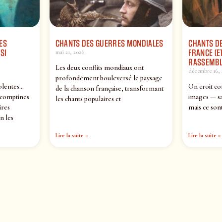
ES
CHANTS DES GUERRES MONDIALES
CHANTS DE
SI
FRANCE (ET
mai 21, 2026
RASSEMBL
Les deux conflits mondiaux ont
décembre 16, 
profondément bouleversé le paysage
olentes…
On croit co
de la chanson française, transformant
 comptines
images — sa
les chants populaires et
ires
mais ce sont
n les
Lire la suite »
Lire la suite »