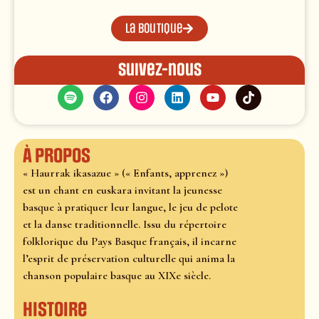
La boutique
Suivez-nous
À propos
« Haurrak ikasazue » (« Enfants, apprenez »)
est un chant en euskara invitant la jeunesse
basque à pratiquer leur langue, le jeu de pelote
et la danse traditionnelle. Issu du répertoire
folklorique du Pays Basque français, il incarne
l’esprit de préservation culturelle qui anima la
chanson populaire basque au XIXe siècle.
Histoire