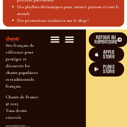
Des playlists thématiques pour animer partout et tout le
monde
Des promotions exclusives sur le shop !
Retour au
répertoire
Site français de
Apple
référence pour
Store
protéger et
découvrir les
plays
store
chants populaires
et traditionnels
français.
Chants de France
© 2025
Tous droits
réservés