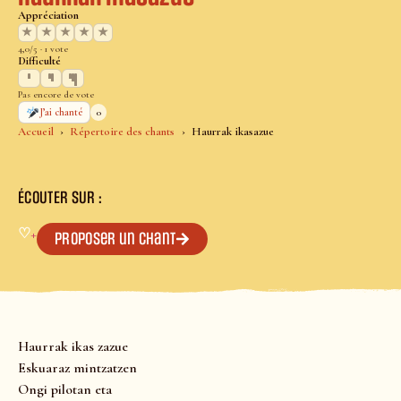
Appréciation
★
★
★
★
★
4,0/5 · 1 vote
Difficulté
Pas encore de vote
0
J’ai chanté
Accueil
Répertoire des chants
Haurrak ikasazue
ÉCOUTER SUR :
♡
+
Proposer un chant
Haurrak ikas zazue
Eskuaraz mintzatzen
Ongi pilotan eta