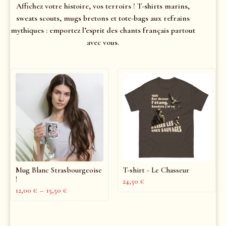
Affichez votre histoire, vos terroirs ! T-shirts marins,
sweats scouts, mugs bretons et tote-bags aux refrains
mythiques : emportez l’esprit des chants français partout
avec vous.
Mug Blanc Strasbourgeoise
T-shirt - Le Chasseur
!
24,50
€
12,00
€
–
15,50
€