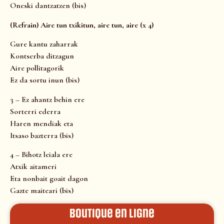
Oneski dantzatzen (bis)
(Refrain) Aire tun txikitun, aire tun, aire (x 4)
Gure kantu zaharrak
Kontserba ditzagun
Aire pollitagorik
Ez da sortu inun (bis)
3 – Ez ahantz behin ere
Sorterri ederra
Haren mendiak eta
Itsaso bazterra (bis)
4 – Bihotz leiala ere
Atxik aitameri
Eta nonbait goait dagon
Gazte maiteari (bis)
Boutique en ligne