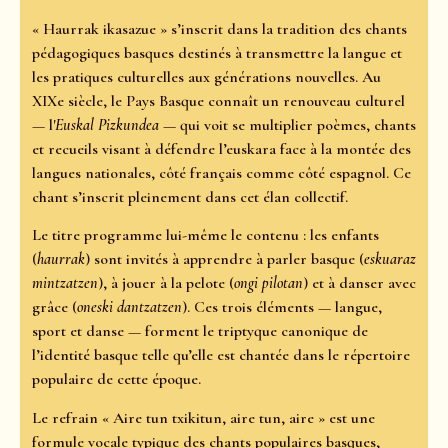
« Haurrak ikasazue » s’inscrit dans la tradition des chants
pédagogiques basques destinés à transmettre la langue et
les pratiques culturelles aux générations nouvelles. Au
XIXe siècle, le Pays Basque connaît un renouveau culturel
— l'
Euskal Pizkundea
— qui voit se multiplier poèmes, chants
et recueils visant à défendre l’euskara face à la montée des
langues nationales, côté français comme côté espagnol. Ce
chant s’inscrit pleinement dans cet élan collectif.
Le titre programme lui-même le contenu : les enfants
(
haurrak
) sont invités à apprendre à parler basque (
eskuaraz
mintzatzen
), à jouer à la pelote (
ongi pilotan
) et à danser avec
grâce (
oneski dantzatzen
). Ces trois éléments — langue,
sport et danse — forment le triptyque canonique de
l’identité basque telle qu’elle est chantée dans le répertoire
populaire de cette époque.
Le refrain « Aire tun txikitun, aire tun, aire » est une
formule vocale typique des chants populaires basques,