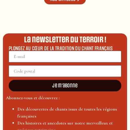
La newsletter du terroir !
PLONGEZ AU CŒUR DE LA TRADITION DU CHANT FRANÇAIS
Je m'abonne
Abonnez-vous et découvrez :
Des découvertes de chants issus de toutes les régions
françaises
Des histoires et anecdotes sur notre merveilleux et
précieux patrimoine