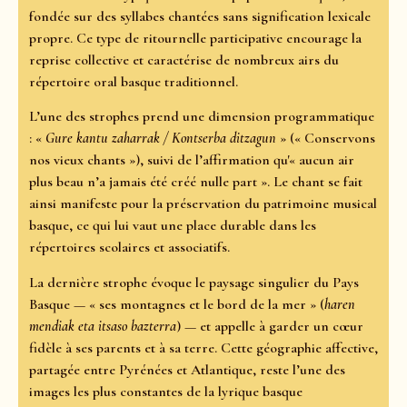
fondée sur des syllabes chantées sans signification lexicale
propre. Ce type de ritournelle participative encourage la
reprise collective et caractérise de nombreux airs du
répertoire oral basque traditionnel.
L’une des strophes prend une dimension programmatique
: «
Gure kantu zaharrak / Kontserba ditzagun
» (« Conservons
nos vieux chants »), suivi de l’affirmation qu'« aucun air
plus beau n’a jamais été créé nulle part ». Le chant se fait
ainsi manifeste pour la préservation du patrimoine musical
basque, ce qui lui vaut une place durable dans les
répertoires scolaires et associatifs.
La dernière strophe évoque le paysage singulier du Pays
Basque — « ses montagnes et le bord de la mer » (
haren
mendiak eta itsaso bazterra
) — et appelle à garder un cœur
fidèle à ses parents et à sa terre. Cette géographie affective,
partagée entre Pyrénées et Atlantique, reste l’une des
images les plus constantes de la lyrique basque