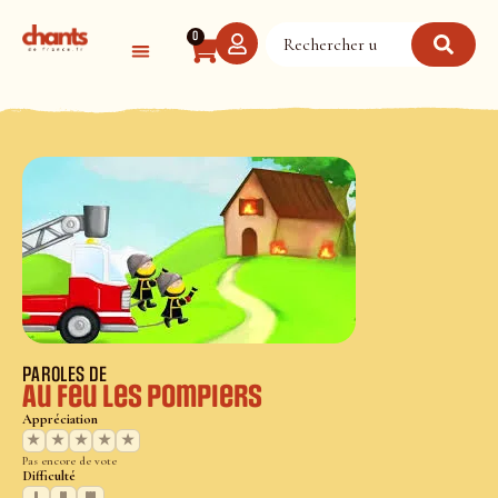
Panneau de gestion des cookies
0
PAROLES DE
Au feu les pompiers
Appréciation
★
★
★
★
★
Pas encore de vote
Difficulté