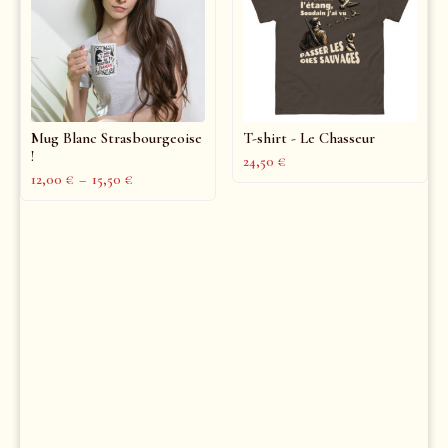
Mug Blanc Strasbourgeoise
T-shirt - Le Chasseur
!
24,50
€
12,00
€
–
15,50
€