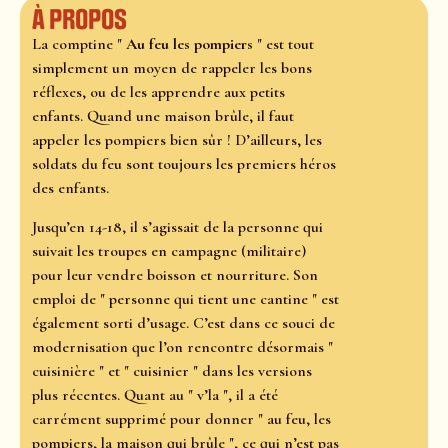
À propos
La comptine "
Au feu les pompiers
" est tout
simplement un moyen de rappeler les bons
réflexes, ou de les apprendre aux petits
enfants. Quand une maison brûle, il faut
appeler les pompiers bien sûr ! D’ailleurs, les
soldats du feu sont toujours les premiers héros
des enfants.
Jusqu’en 14-18, il s’agissait de la personne qui
suivait les troupes en campagne (militaire)
pour leur vendre boisson et nourriture. Son
emploi de " personne qui tient une cantine " est
également sorti d’usage. C’est dans ce souci de
modernisation que l’on rencontre désormais "
cuisinière " et " cuisinier " dans les versions
plus récentes. Quant au " v’la ", il a été
carrément supprimé pour donner " au feu, les
pompiers, la maison qui brûle ", ce qui n’est pas