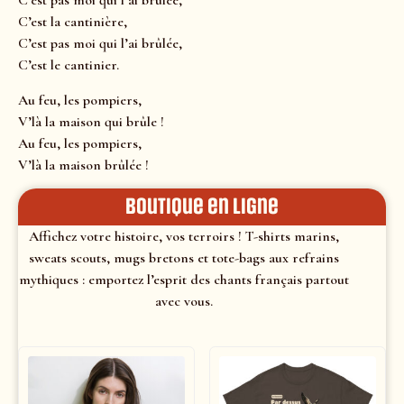
C’est pas moi qui l’ai brûlée,
C’est la cantinière,
C’est pas moi qui l’ai brûlée,
C’est le cantinier.
Au feu, les pompiers,
V’là la maison qui brûle !
Au feu, les pompiers,
V’là la maison brûlée !
Boutique en ligne
Affichez votre histoire, vos terroirs ! T-shirts marins,
sweats scouts, mugs bretons et tote-bags aux refrains
mythiques : emportez l’esprit des chants français partout
avec vous.