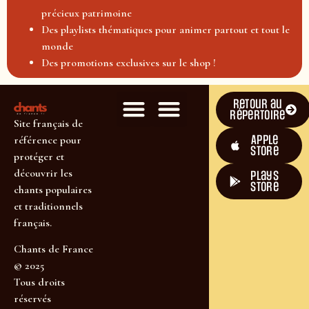
précieux patrimoine
Des playlists thématiques pour animer partout et tout le
monde
Des promotions exclusives sur le shop !
Retour au
répertoire
Site français de
Apple
référence pour
Store
protéger et
découvrir les
plays
store
chants populaires
et traditionnels
français.
Chants de France
© 2025
Tous droits
réservés