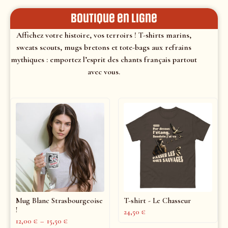
Boutique en ligne
Affichez votre histoire, vos terroirs ! T-shirts marins,
sweats scouts, mugs bretons et tote-bags aux refrains
mythiques : emportez l’esprit des chants français partout
avec vous.
Mug Blanc Strasbourgeoise
T-shirt - Le Chasseur
!
24,50
€
12,00
€
–
15,50
€