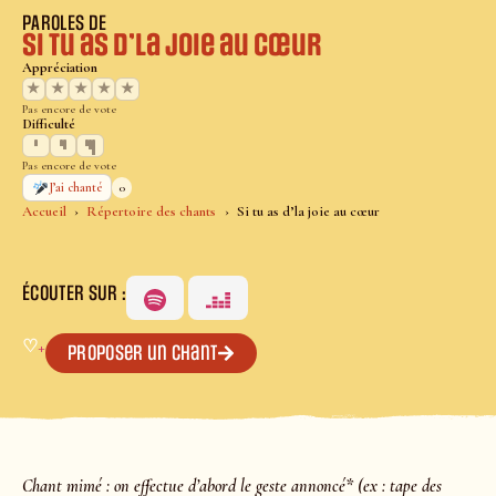
PAROLES DE
Si tu as d’la joie au cœur
Appréciation
★
★
★
★
★
Pas encore de vote
Difficulté
Pas encore de vote
0
J’ai chanté
Accueil
Répertoire des chants
Si tu as d’la joie au cœur
ÉCOUTER SUR :
♡
+
Proposer un chant
Chant mimé : on effectue d’abord le geste annoncé* (ex : tape des