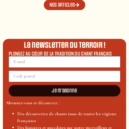
Nos articles
La newsletter du terroir !
PLONGEZ AU CŒUR DE LA TRADITION DU CHANT FRANÇAIS
Je m'abonne
Abonnez-vous et découvrez :
Des découvertes de chants issus de toutes les régions
françaises
Des histoires et anecdotes sur notre merveilleux et