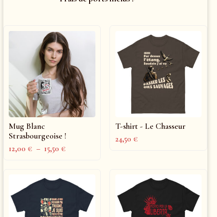
Mug Blanc
T-shirt - Le Chasseur
Strasbourgeoise !
24,50
€
12,00
€
–
15,50
€