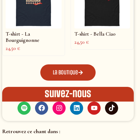
T-shirt - La
T-shirt - Bella Ciao
Bourguignonne
24,50
€
24,50
€
La boutique
Suivez-nous
Retrouvez ce chant dans :