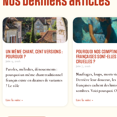
Nos derniers articles
UN MÊME CHANT, CENT VERSIONS :
POURQUOI NOS COMPTIN
POURQUOI ?
FRANÇAISES SONT-ELLES 
CRUELLES ?
juin 9, 2026
juin 7, 2026
Paroles, mélodies, dénouements :
Naufrages, loups, morts vi
pourquoi un même chant traditionnel
Derrière leur douceur, les
français existe en dizaines de variantes
françaises cachent des histo
? Le rôle
sombres. Voici pourquoi. O
Lire la suite »
Lire la suite »