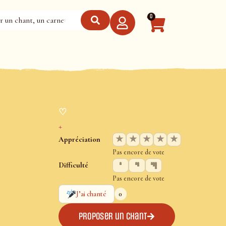
0
♡
+
★
★
★
★
★
Appréciation
Pas encore de vote
Difficulté
Pas encore de vote
0
J’ai chanté
Proposer un chant