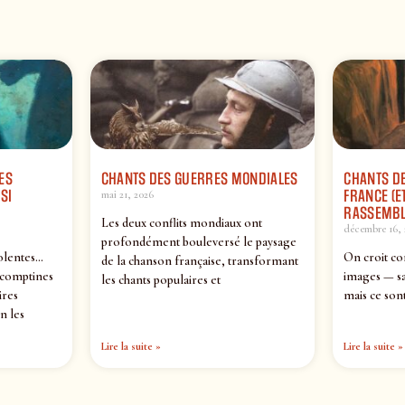
ES
CHANTS DES GUERRES MONDIALES
CHANTS DE
SI
FRANCE (ET
mai 21, 2026
RASSEMBL
Les deux conflits mondiaux ont
décembre 16, 
profondément bouleversé le paysage
olentes…
On croit co
de la chanson française, transformant
 comptines
images — sa
les chants populaires et
ires
mais ce sont
n les
Lire la suite »
Lire la suite »