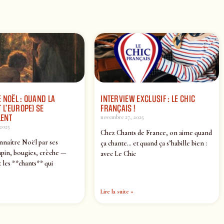
 NOËL : QUAND LA
INTERVIEW EXCLUSIF : LE CHIC
 L’EUROPE) SE
FRANÇAIS !
ENT
novembre 27, 2025
2025
Chez Chants de France, on aime quand
nnaître Noël par ses
ça chante… et quand ça s’habille bien :
pin, bougies, crèche —
avec Le Chic
 les **chants** qui
Lire la suite »