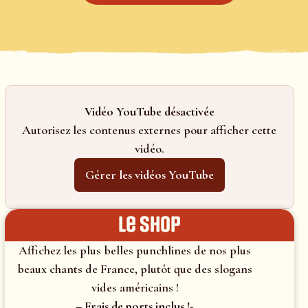
Vidéo YouTube désactivée
Autorisez les contenus externes pour afficher cette
vidéo.
Gérer les vidéos YouTube
le shop
Affichez les plus belles punchlines de nos plus
beaux chants de France, plutôt que des slogans
vides américains !
– Frais de ports inclus !-