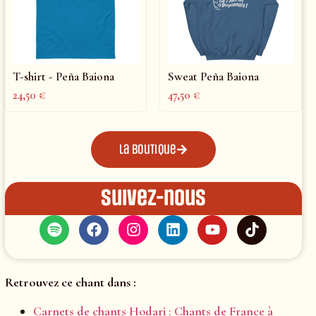
T-shirt - Peña Baiona
Sweat Peña Baiona
24,50
€
47,50
€
La boutique
Suivez-nous
Retrouvez ce chant dans :
Carnets de chants Hodari : Chants de France à