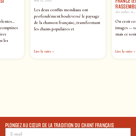
SI
FRANCE (ET
mai 21, 2026
RASSEMBL
Les deux conflits mondiaux ont
décembre 16, 
profondément bouleversé le paysage
olentes…
On croit co
de la chanson française, transformant
 comptines
images — sa
les chants populaires et
ires
mais ce sont
n les
Lire la suite »
Lire la suite »
PLONGEZ AU CŒUR DE LA TRADITION DU CHANT FRANÇAIS