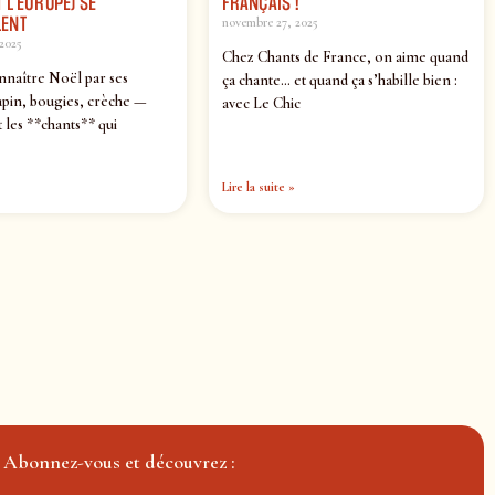
 L’EUROPE) SE
FRANÇAIS !
ENT
novembre 27, 2025
2025
Chez Chants de France, on aime quand
nnaître Noël par ses
ça chante… et quand ça s’habille bien :
pin, bougies, crèche —
avec Le Chic
 les **chants** qui
Lire la suite »
Abonnez-vous et découvrez :