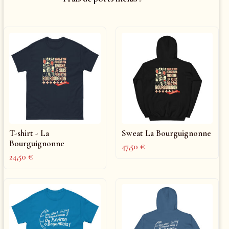
T-shirt - La
Sweat La Bourguignonne
Bourguignonne
47,50
€
24,50
€