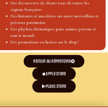
Des découvertes de chants issus de toutes les
régions françaises
Des histoires et anecdotes sur notre merveilleux et
précieux patrimoine
Des playlists thématiques pour animer partout et
tout le monde
Des promotions exclusives sur le shop !
Retour au répertoire
Apple Store
plays store