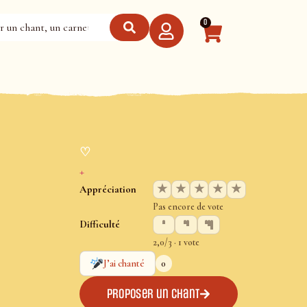
0
♡
+
★
★
★
★
★
Appréciation
Pas encore de vote
Difficulté
2,0/3 · 1 vote
0
J’ai chanté
Proposer un chant