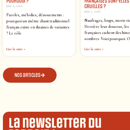
POURQUOI ?
FRANÇAISES SONT-ELLES 
CRUELLES ?
juin 9, 2026
juin 7, 2026
Paroles, mélodies, dénouements :
Naufrages, loups, morts vi
pourquoi un même chant traditionnel
Derrière leur douceur, les
français existe en dizaines de variantes
françaises cachent des histo
? Le rôle
sombres. Voici pourquoi. O
Lire la suite »
Lire la suite »
Nos articles
La newsletter du