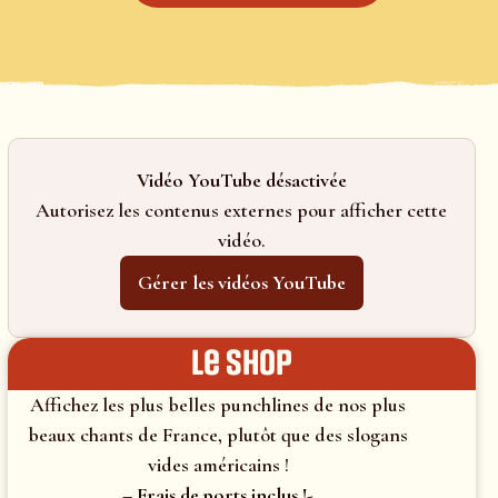
Vidéo YouTube désactivée
Autorisez les contenus externes pour afficher cette
vidéo.
Gérer les vidéos YouTube
le shop
Affichez les plus belles punchlines de nos plus
beaux chants de France, plutôt que des slogans
vides américains !
– Frais de ports inclus !-