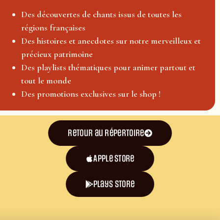
Des découvertes de chants issus de toutes les
régions françaises
Des histoires et anecdotes sur notre merveilleux et
précieux patrimoine
Des playlists thématiques pour animer partout et
tout le monde
Des promotions exclusives sur le shop !
Retour au répertoire
Apple Store
plays store