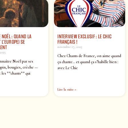
 NOËL : QUAND LA
INTERVIEW EXCLUSIF : LE CHIC
 L’EUROPE) SE
FRANÇAIS !
ENT
novembre 27, 2025
2025
Chez Chants de France, on aime quand
nnaître Noël par ses
ça chante… et quand ça s’habille bien :
pin, bougies, crèche —
avec Le Chic
 les **chants** qui
Lire la suite »