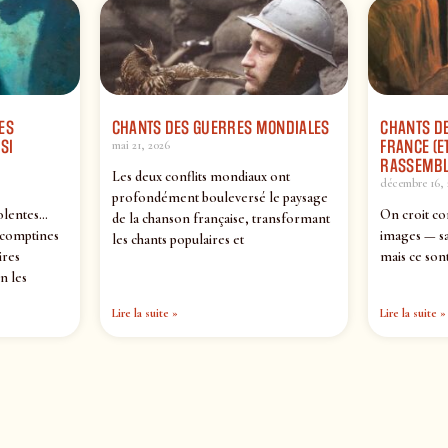
ES
CHANTS DES GUERRES MONDIALES
CHANTS DE
SI
FRANCE (ET
mai 21, 2026
RASSEMBL
Les deux conflits mondiaux ont
décembre 16, 
profondément bouleversé le paysage
olentes…
On croit co
de la chanson française, transformant
 comptines
images — sa
les chants populaires et
ires
mais ce sont
n les
Lire la suite »
Lire la suite »