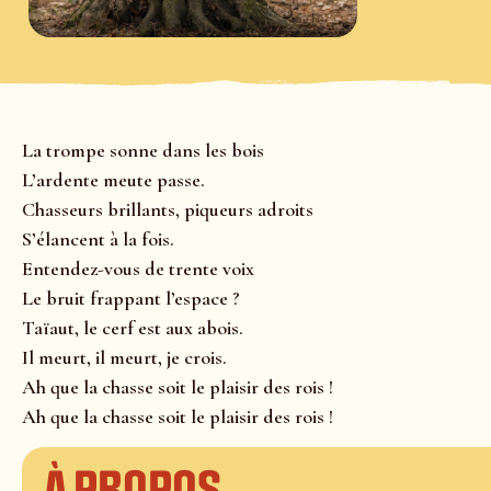
La trompe sonne dans les bois
L’ardente meute passe.
Chasseurs brillants, piqueurs adroits
S’élancent à la fois.
Entendez-vous de trente voix
Le bruit frappant l’espace ?
Taïaut, le cerf est aux abois.
Il meurt, il meurt, je crois.
Ah que la chasse soit le plaisir des rois !
Ah que la chasse soit le plaisir des rois !