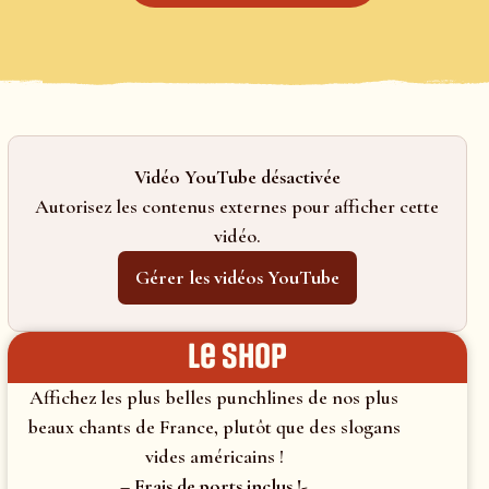
Vidéo YouTube désactivée
Autorisez les contenus externes pour afficher cette
vidéo.
Gérer les vidéos YouTube
le shop
Affichez les plus belles punchlines de nos plus
beaux chants de France, plutôt que des slogans
vides américains !
– Frais de ports inclus !-