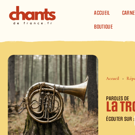
Panneau de gestion des cookies
ACCUEIL
CARNE
BOUTIQUE
Accueil
Répe
PAROLES DE
La t
ÉCOUTER SUR :