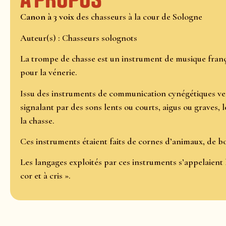
À propos
Canon à 3 voix
des chasseurs à la cour de Sologne
Auteur(s) : Chasseurs solognots
La trompe de chasse est un instrument de musique françai
pour la vénerie.
Issu des instruments de communication cynégétiques ve
signalant par des sons lents ou courts, aigus ou graves, 
la chasse.
Ces instruments étaient faits de cornes d’animaux, de bo
Les langages exploités par ces instruments s’appelaient 
cor et à cris ».