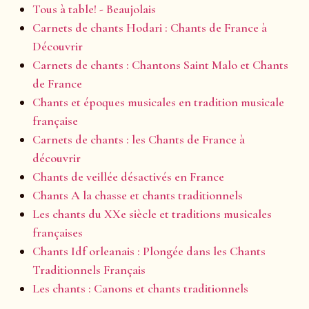
Tous à table! - Beaujolais
Carnets de chants Hodari : Chants de France à
Découvrir
Carnets de chants : Chantons Saint Malo et Chants
de France
Chants et époques musicales en tradition musicale
française
Carnets de chants : les Chants de France à
découvrir
Chants de veillée désactivés en France
Chants A la chasse et chants traditionnels
Les chants du XXe siècle et traditions musicales
françaises
Chants Idf orleanais : Plongée dans les Chants
Traditionnels Français
Les chants : Canons et chants traditionnels