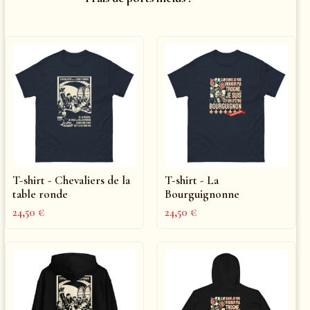
T-shirt - Chevaliers de la
T-shirt - La
table ronde
Bourguignonne
24,50
€
24,50
€