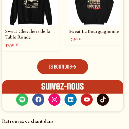
Sweat Chevaliers de la
Sweat La Bourguignonne
Table Ronde
47,50
€
47,50
€
La boutique
Suivez-nous
Retrouvez ce chant dans :