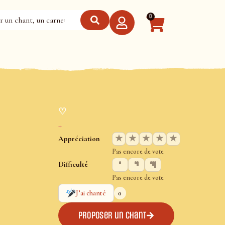
0
♡
+
★
★
★
★
★
Appréciation
Pas encore de vote
Difficulté
Pas encore de vote
0
J’ai chanté
Proposer un chant