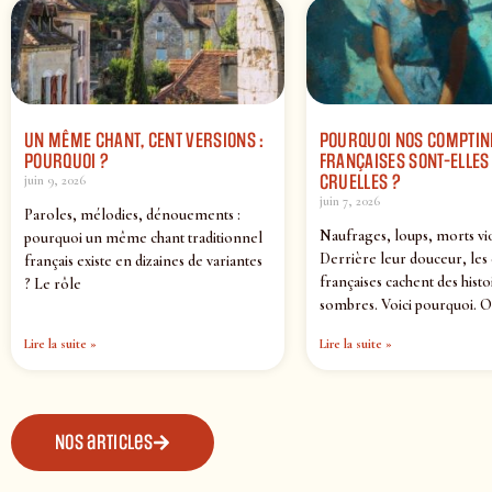
UN MÊME CHANT, CENT VERSIONS :
POURQUOI NOS COMPTIN
POURQUOI ?
FRANÇAISES SONT-ELLES 
CRUELLES ?
juin 9, 2026
juin 7, 2026
Paroles, mélodies, dénouements :
Naufrages, loups, morts vi
pourquoi un même chant traditionnel
Derrière leur douceur, les
français existe en dizaines de variantes
françaises cachent des histo
? Le rôle
sombres. Voici pourquoi. O
Lire la suite »
Lire la suite »
Nos articles