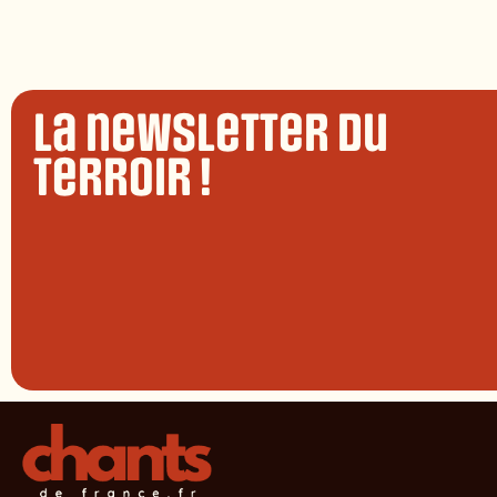
La newsletter du
terroir !