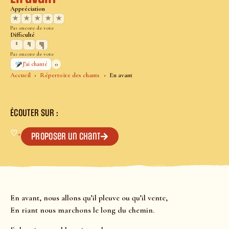
Appréciation
★
★
★
★
★
Pas encore de vote
Difficulté
Pas encore de vote
0
J’ai chanté
Accueil
Répertoire des chants
En avant
ÉCOUTER SUR :
♡
+
Proposer un chant
En avant, nous allons qu’il pleuve ou qu’il vente,
En riant nous marchons le long du chemin.