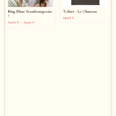
Mug Blanc Strasbourgeoise
T-shirt - Le Chasseur
!
24,50
€
12,00
€
–
15,50
€