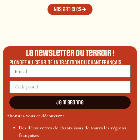
Nos articles
La newsletter du terroir !
PLONGEZ AU CŒUR DE LA TRADITION DU CHANT FRANÇAIS
Je m'abonne
Abonnez-vous et découvrez :
Des découvertes de chants issus de toutes les régions
françaises