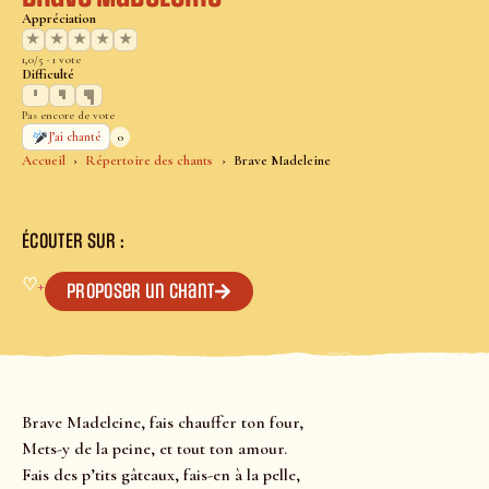
Appréciation
★
★
★
★
★
1,0/5 · 1 vote
Difficulté
Pas encore de vote
0
J’ai chanté
Accueil
Répertoire des chants
Brave Madeleine
ÉCOUTER SUR :
♡
+
Proposer un chant
Brave Madeleine, fais chauffer ton four,
Mets-y de la peine, et tout ton amour.
Fais des p’tits gâteaux, fais-en à la pelle,