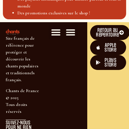
monde
Des promotions exclusives sur le shop !
Retour au
répertoire
Site français de
Apple
référence pour
Store
protéger et
découvrir les
plays
store
chants populaires
et traditionnels
français.
Chants de France
© 2025
Tous droits
réservés
SUIVEZ-NOUS
POUR NE RIEN