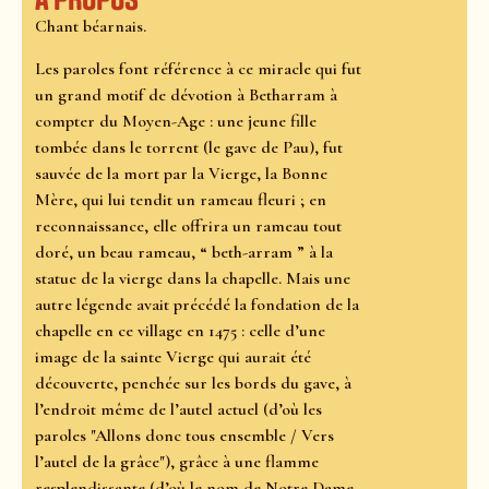
À propos
Chant béarnais.
Les paroles font référence à ce miracle qui fut
un grand motif de dévotion à Betharram à
compter du Moyen-Age : une jeune fille
tombée dans le torrent (le gave de Pau), fut
sauvée de la mort par la Vierge, la Bonne
Mère, qui lui tendit un rameau fleuri ; en
reconnaissance, elle offrira un rameau tout
doré, un beau rameau, “ beth-arram ” à la
statue de la vierge dans la chapelle. Mais une
autre légende avait précédé la fondation de la
chapelle en ce village en 1475 : celle d’une
image de la sainte Vierge qui aurait été
découverte, penchée sur les bords du gave, à
l’endroit même de l’autel actuel (d’où les
paroles "Allons donc tous ensemble / Vers
l’autel de la grâce"), grâce à une flamme
resplendissante (d’où le nom de Notre Dame