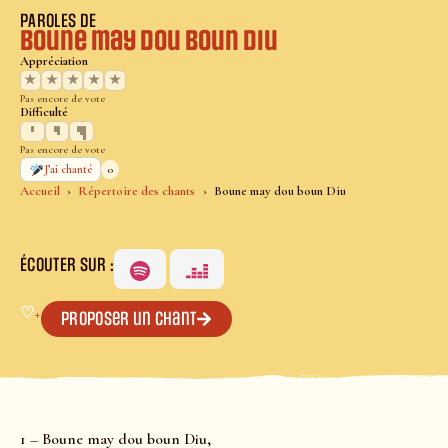
PAROLES DE
Boune may dou boun Diu
Appréciation
★
★
★
★
★
Pas encore de vote
Difficulté
Pas encore de vote
0
J’ai chanté
Accueil
Répertoire des chants
Boune may dou boun Diu
ÉCOUTER SUR :
♡
+
Proposer un chant
1 – Boune may dou boun Diu,