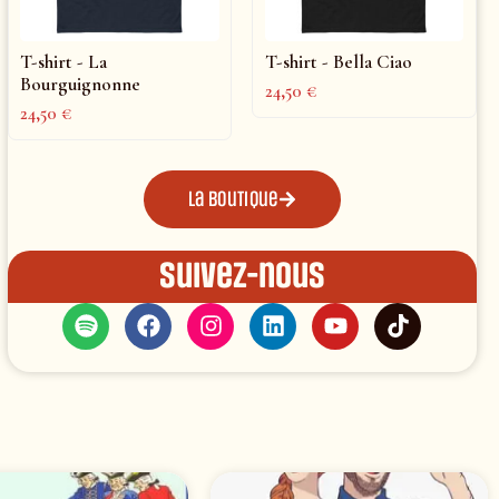
T-shirt - La
T-shirt - Bella Ciao
Bourguignonne
24,50
€
24,50
€
La boutique
Suivez-nous