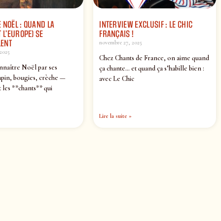
 NOËL : QUAND LA
INTERVIEW EXCLUSIF : LE CHIC
 L’EUROPE) SE
FRANÇAIS !
ENT
novembre 27, 2025
2025
Chez Chants de France, on aime quand
nnaître Noël par ses
ça chante… et quand ça s’habille bien :
pin, bougies, crèche —
avec Le Chic
 les **chants** qui
Lire la suite »