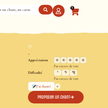
0
♡
+
★
★
★
★
★
Appréciation
Pas encore de vote
Difficulté
Pas encore de vote
0
J’ai chanté
Proposer un chant