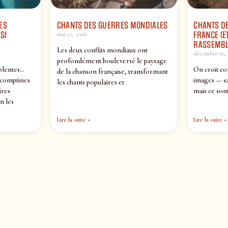
ES
CHANTS DES GUERRES MONDIALES
CHANTS DE
SI
FRANCE (ET
mai 21, 2026
RASSEMBL
Les deux conflits mondiaux ont
décembre 16, 
profondément bouleversé le paysage
olentes…
On croit co
de la chanson française, transformant
 comptines
images — sa
les chants populaires et
ires
mais ce sont
n les
Lire la suite »
Lire la suite »