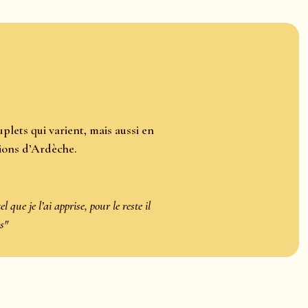
plets qui varient, mais aussi en
gions d’Ardèche.
l que je l’ai apprise, pour le reste il
s"