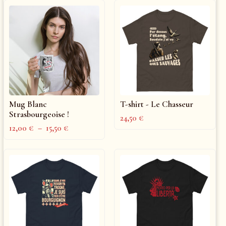
Mug Blanc
T-shirt - Le Chasseur
Strasbourgeoise !
24,50
€
12,00
€
–
15,50
€