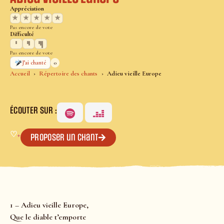
Appréciation
★
★
★
★
★
Pas encore de vote
Difficulté
Pas encore de vote
0
J’ai chanté
Accueil
Répertoire des chants
Adieu vieille Europe
ÉCOUTER SUR :
♡
+
Proposer un chant
1 – Adieu vieille Europe,
Que le diable t’emporte