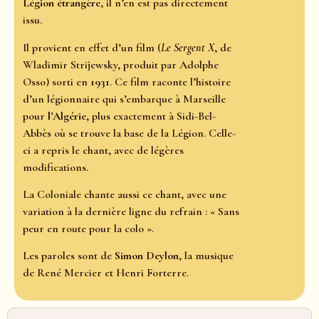
Légion étrangère
, il n’en est pas directement
issu.
Il provient en effet d’un film (
Le Sergent X
, de
Wladimir Strijewsky, produit par Adolphe
Osso) sorti en
1931
. Ce film raconte l’histoire
d’un légionnaire qui s’embarque à Marseille
pour
l’Algérie
, plus exactement à Sidi-Bel-
Abbès où se trouve la base de la Légion. Celle-
ci a repris le chant, avec de légères
modifications.
La Coloniale chante aussi ce chant, avec une
variation à la dernière ligne du refrain : « Sans
peur en route pour la colo ».
Les paroles sont de
Simon Deylon
, la musique
de René Mercier et Henri Forterre.