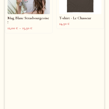
Mug Blanc Strasbourgeoise
T-shirt - Le Chasseur
!
24,50
€
12,00
€
–
15,50
€