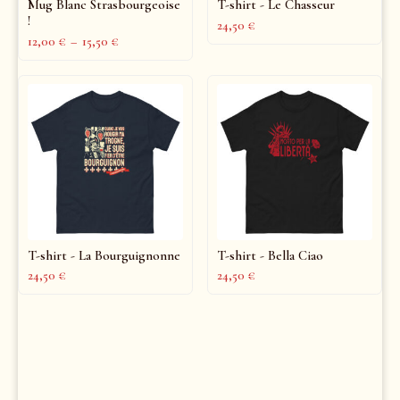
Mug Blanc Strasbourgeoise
T-shirt - Le Chasseur
!
24,50
€
12,00
€
–
15,50
€
T-shirt - La Bourguignonne
T-shirt - Bella Ciao
24,50
€
24,50
€