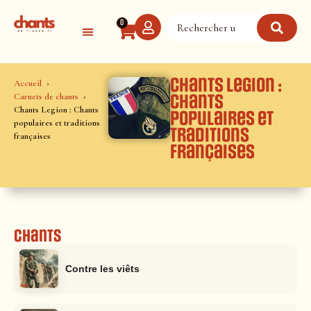
Panneau de gestion des cookies
0
Chants Legion :
Accueil
Carnets de chants
Chants
Chants Legion : Chants
populaires et
populaires et traditions
traditions
françaises
françaises
Chants
Contre les viêts