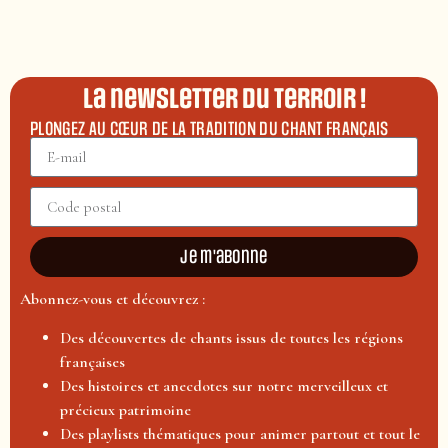
La newsletter du terroir !
PLONGEZ AU CŒUR DE LA TRADITION DU CHANT FRANÇAIS
Je m'abonne
Abonnez-vous et découvrez :
Des découvertes de chants issus de toutes les régions
françaises
Des histoires et anecdotes sur notre merveilleux et
précieux patrimoine
Des playlists thématiques pour animer partout et tout le