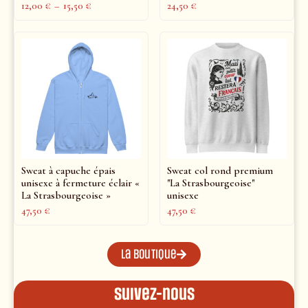
12,00
€
–
15,50
€
24,50
€
Sweat à capuche épais
Sweat col rond premium
unisexe à fermeture éclair «
"La Strasbourgeoise"
La Strasbourgeoise »
unisexe
47,50
€
47,50
€
La boutique
Suivez-nous