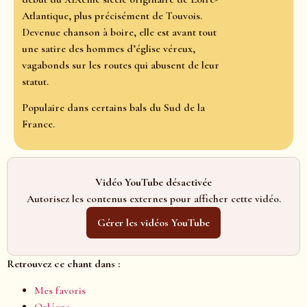
Atlantique, plus précisément de Touvois.
Devenue chanson à boire, elle est avant tout
une satire des hommes d’église véreux,
vagabonds sur les routes qui abusent de leur
statut.
Populaire dans certains bals du Sud de la
France.
Vidéo YouTube désactivée
Autorisez les contenus externes pour afficher cette vidéo.
Gérer les vidéos YouTube
Retrouvez ce chant dans :
Mes favoris
Orléans