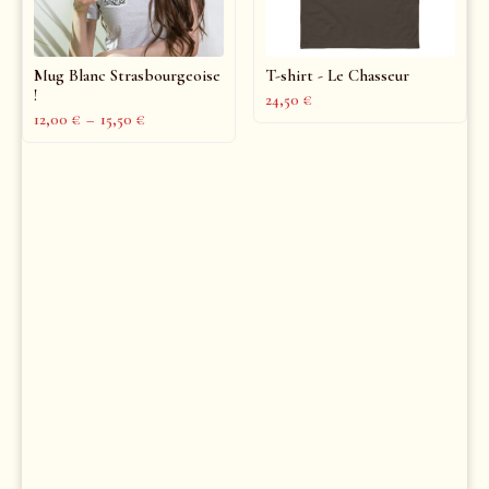
Mug Blanc Strasbourgeoise
T-shirt - Le Chasseur
!
24,50
€
12,00
€
–
15,50
€