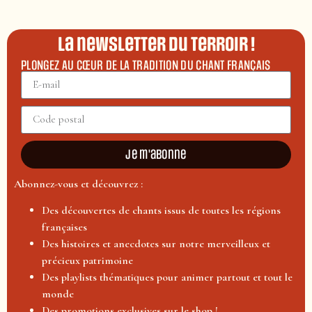
La newsletter du terroir !
PLONGEZ AU CŒUR DE LA TRADITION DU CHANT FRANÇAIS
Je m'abonne
Abonnez-vous et découvrez :
Des découvertes de chants issus de toutes les régions
françaises
Des histoires et anecdotes sur notre merveilleux et
précieux patrimoine
Des playlists thématiques pour animer partout et tout le
monde
Des promotions exclusives sur le shop !