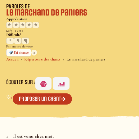
PAROLES DE
Le marchand de paniers
Appréciation
★
★
★
★
★
1,0/5 · 1 vote
Difficulté
Pas encore de vote
0
J’ai chanté
Accueil
Répertoire des chants
Le marchand de paniers
ÉCOUTER SUR :
♡
+
Proposer un chant
1 – Il est venu chez moi,