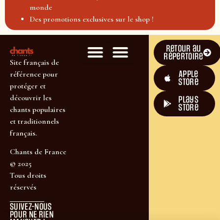
monde
Des promotions exclusives sur le shop !
Retour au
répertoire
Site français de
Apple
référence pour
Store
protéger et
découvrir les
plays
store
chants populaires
et traditionnels
français.
Chants de France
© 2025
Tous droits
réservés
SUIVEZ-NOUS
POUR NE RIEN