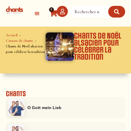
Panneau de gestion des cookies
0
Chants de Noël
Accueil
Carnets de chants
alsacien pour
Chants de Noël alsacien
célébrer la
pour célébrer la tradition
tradition
Chants
O Gott mein Lieb