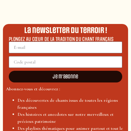
La newsletter du terroir !
PLONGEZ AU CŒUR DE LA TRADITION DU CHANT FRANÇAIS
Je m'abonne
Abonnez-vous et découvrez :
Des découvertes de chants issus de toutes les régions
françaises
Des histoires et anecdotes sur notre merveilleux et
précieux patrimoine
Des playlists thématiques pour animer partout et tout le