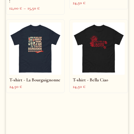
!
24,50
€
12,00
€
–
15,50
€
T-shirt - La Bourguignonne
T-shirt - Bella Ciao
24,50
€
24,50
€