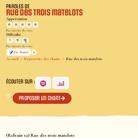
PAROLES DE
Rue des trois matelots
Appréciation
★
★
★
★
★
Pas encore de vote
Difficulté
Pas encore de vote
0
J’ai chanté
Accueil
Répertoire des chants
Rue des trois matelots
ÉCOUTER SUR :
♡
+
Proposer un chant
(Refrain x2) Rue des trois matelots