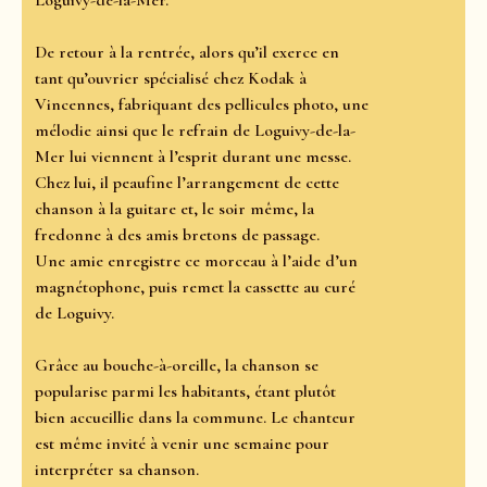
Loguivy-de-la-Mer.
De retour à la rentrée, alors qu’il exerce en
tant qu’ouvrier spécialisé chez Kodak à
Vincennes, fabriquant des pellicules photo, une
mélodie ainsi que le refrain de Loguivy-de-la-
Mer lui viennent à l’esprit durant une messe.
Chez lui, il peaufine l’arrangement de cette
chanson à la guitare et, le soir même, la
fredonne à des amis bretons de passage.
Une amie enregistre ce morceau à l’aide d’un
magnétophone, puis remet la cassette au curé
de Loguivy.
Grâce au bouche-à-oreille, la chanson se
popularise parmi les habitants, étant plutôt
bien accueillie dans la commune. Le chanteur
est même invité à venir une semaine pour
interpréter sa chanson.