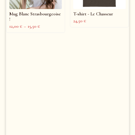
Mug Blanc Strasbourgeoise
T-shirt - Le Chasseur
!
24,50
€
12,00
€
–
15,50
€