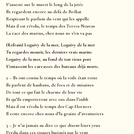
S’asseoir sur le muret le long de la jetée
Ils regardent encore au-delà de Bréhat
Respirant le parfum du vent qui les appelle
Mais il est révolu, le temps des Terres-Neuvas
La race des marins, chez nous ne s’en va pas
(Refrain) Loguivy de la mer, Loguivy de la mer
Tu regardes mourir, les derniers vrais marins
Loguivy de la mer, au fond de ton vieux port
S’entassent les carcasses des bateaux déjà morts.
2 – Ils ont connu le temps où la voile était reine
Ils parlent de haubans, de focs et de misaines
De tout ce qui fait le charme de leur vie
Et qu’ils emporteront avec eux dans l’oubli
Mais il est révolu le temps des Cap-Horners
Il reste encore chez nous d’la graine d’aventuriers
3 – Je n’ai jamais su dire ce que disent leurs yeux
Perdu dans ces visages burinés par le vent