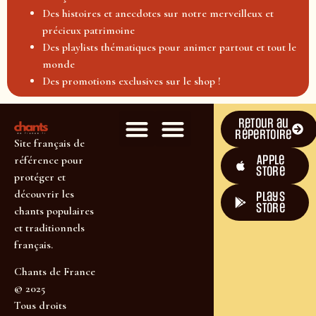
Des histoires et anecdotes sur notre merveilleux et
précieux patrimoine
Des playlists thématiques pour animer partout et tout le
monde
Des promotions exclusives sur le shop !
Retour au
répertoire
Site français de
Apple
référence pour
Store
protéger et
découvrir les
plays
store
chants populaires
et traditionnels
français.
Chants de France
© 2025
Tous droits