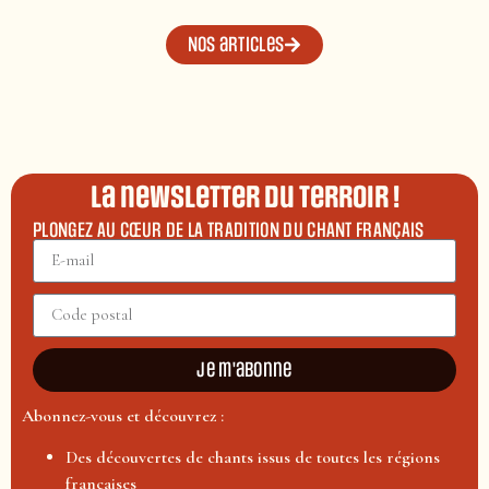
Nos articles
La newsletter du terroir !
PLONGEZ AU CŒUR DE LA TRADITION DU CHANT FRANÇAIS
Je m'abonne
Abonnez-vous et découvrez :
Des découvertes de chants issus de toutes les régions
françaises