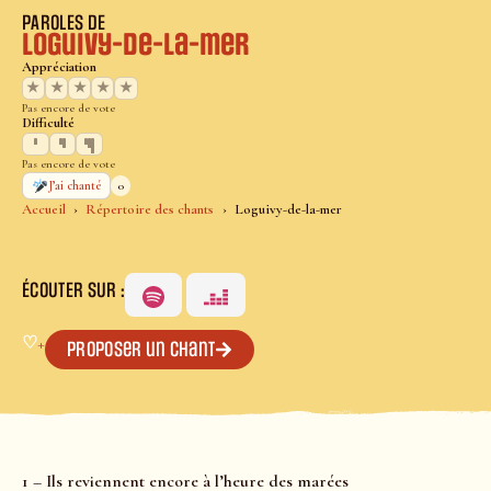
PAROLES DE
Loguivy-de-la-mer
Appréciation
★
★
★
★
★
Pas encore de vote
Difficulté
Pas encore de vote
0
J’ai chanté
Accueil
Répertoire des chants
Loguivy-de-la-mer
ÉCOUTER SUR :
♡
+
Proposer un chant
1 – Ils reviennent encore à l’heure des marées