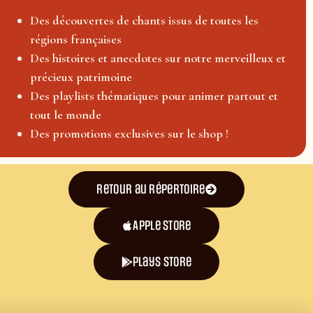
Des découvertes de chants issus de toutes les
régions françaises
Des histoires et anecdotes sur notre merveilleux et
précieux patrimoine
Des playlists thématiques pour animer partout et
tout le monde
Des promotions exclusives sur le shop !
Retour au répertoire
Apple Store
plays store