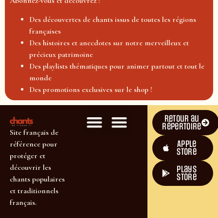
Abonnez-vous et découvrez :
Des découvertes de chants issus de toutes les régions
françaises
Des histoires et anecdotes sur notre merveilleux et
précieux patrimoine
Des playlists thématiques pour animer partout et tout le
monde
Des promotions exclusives sur le shop !
Retour au
répertoire
Site français de
Apple
référence pour
Store
protéger et
découvrir les
plays
store
chants populaires
et traditionnels
français.