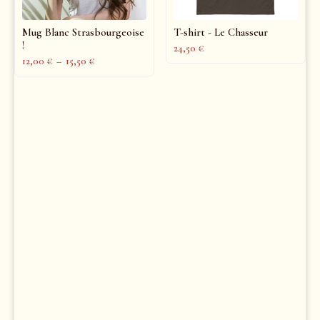
Mug Blanc Strasbourgeoise
T-shirt - Le Chasseur
!
24,50
€
12,00
€
–
15,50
€