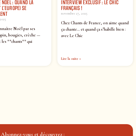
 NOËL : QUAND LA
INTERVIEW EXCLUSIF : LE CHIC
 L’EUROPE) SE
FRANÇAIS !
ENT
novembre 27, 2025
2025
Chez Chants de France, on aime quand
nnaître Noël par ses
ça chante… et quand ça s’habille bien :
pin, bougies, crèche —
avec Le Chic
 les **chants** qui
Lire la suite »
Abonnez-vous et découvrez :