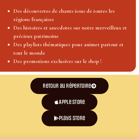
Des découvertes de chants issus de toutes les
régions françaises
Des histoires et anecdotes sur notre merveilleux et
précieux patrimoine
Des playlists thématiques pour animer partout et
tout le monde
Des promotions exclusives sur le shop !
Retour au répertoire
Apple Store
plays store