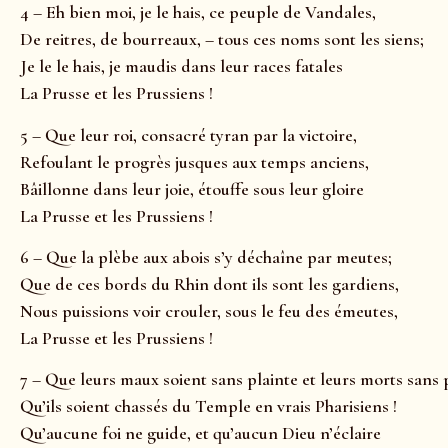
4 – Eh bien moi, je le hais, ce peuple de Vandales,
De reitres, de bourreaux, – tous ces noms sont les siens;
Je le le hais, je maudis dans leur races fatales
La Prusse et les Prussiens !
5 – Que leur roi, consacré tyran par la victoire,
Refoulant le progrès jusques aux temps anciens,
Bâillonne dans leur joie, étouffe sous leur gloire
La Prusse et les Prussiens !
6 – Que la plèbe aux abois s’y déchaîne par meutes;
Que de ces bords du Rhin dont ils sont les gardiens,
Nous puissions voir crouler, sous le feu des émeutes,
La Prusse et les Prussiens !
7 – Que leurs maux soient sans plainte et leurs morts sans 
Qu’ils soient chassés du Temple en vrais Pharisiens !
Qu’aucune foi ne guide, et qu’aucun Dieu n’éclaire