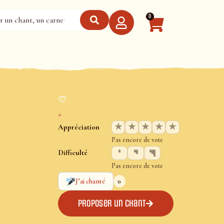
0
♡
+
★
★
★
★
★
Appréciation
Pas encore de vote
Difficulté
Pas encore de vote
0
J’ai chanté
Proposer un chant