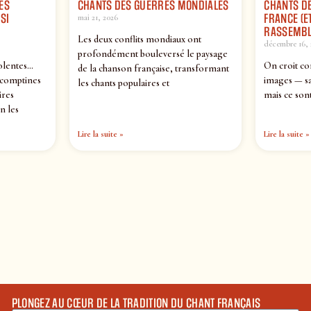
ES
CHANTS DES GUERRES MONDIALES
CHANTS DE
SI
FRANCE (ET
mai 21, 2026
RASSEMBL
Les deux conflits mondiaux ont
décembre 16, 
profondément bouleversé le paysage
olentes…
On croit co
de la chanson française, transformant
 comptines
images — sa
les chants populaires et
ires
mais ce sont
n les
Lire la suite »
Lire la suite »
PLONGEZ AU CŒUR DE LA TRADITION DU CHANT FRANÇAIS