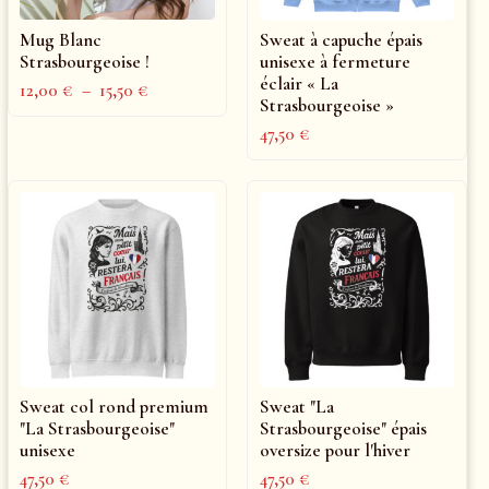
Mug Blanc
Sweat à capuche épais
Strasbourgeoise !
unisexe à fermeture
éclair « La
12,00
€
–
15,50
€
Strasbourgeoise »
47,50
€
Sweat col rond premium
Sweat "La
"La Strasbourgeoise"
Strasbourgeoise" épais
unisexe
oversize pour l'hiver
47,50
€
47,50
€