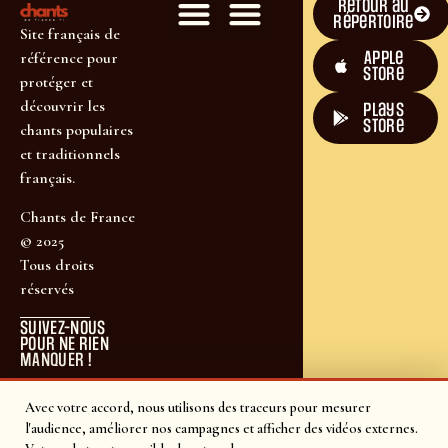
Retour au
répertoire
Site français de
Apple
référence pour
Store
protéger et
découvrir les
plays
store
chants populaires
et traditionnels
français.
Chants de France
© 2025
Tous droits
réservés
SUIVEZ-NOUS
POUR NE RIEN
MANQUER !
Avec votre accord, nous utilisons des traceurs pour mesurer
l'audience, améliorer nos campagnes et afficher des vidéos externes.