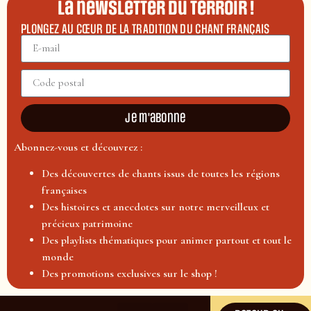
La newsletter du terroir !
PLONGEZ AU CŒUR DE LA TRADITION DU CHANT FRANÇAIS
Je m'abonne
Abonnez-vous et découvrez :
Des découvertes de chants issus de toutes les régions
françaises
Des histoires et anecdotes sur notre merveilleux et
précieux patrimoine
Des playlists thématiques pour animer partout et tout le
monde
Des promotions exclusives sur le shop !