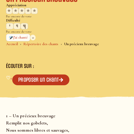
Appréciation
★
★
★
★
★
Pas encore de vote
Difficulté
Pas encore de vote
0
J’ai chanté
Accueil
Répertoire des chants
Un précieux breuvage
ÉCOUTER SUR :
♡
+
Proposer un chant
1 – Un précieux breuvage
Remplit nos gobelets,
Nous sommes libres et sauvages,