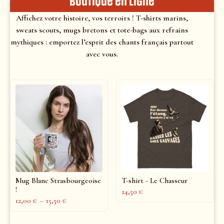
Boutique en ligne
Affichez votre histoire, vos terroirs ! T-shirts marins,
sweats scouts, mugs bretons et tote-bags aux refrains
mythiques : emportez l’esprit des chants français partout
avec vous.
Mug Blanc Strasbourgeoise
T-shirt - Le Chasseur
!
24,50
€
12,00
€
–
15,50
€